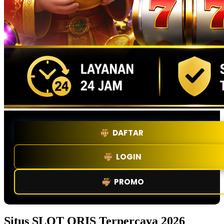
DAFTAR
LOGIN
PROMO
Situs SLOT QRIS Terpercaya 2026