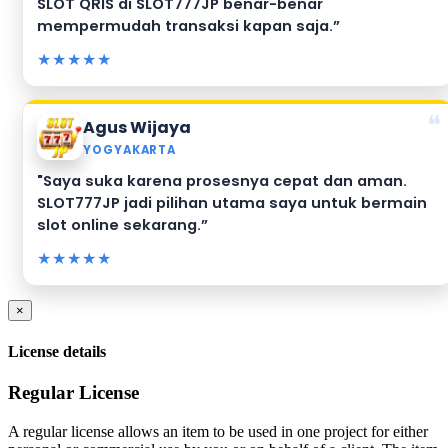
SLOT QRIS di SLOT777JP benar-benar
mempermudah transaksi kapan saja.”
★★★★★
❝
Agus Wijaya
YOGYAKARTA
"Saya suka karena prosesnya cepat dan aman.
SLOT777JP jadi pilihan utama saya untuk bermain
slot online sekarang.”
★★★★★
×
License details
Regular License
A regular license allows an item to be used in one project for either