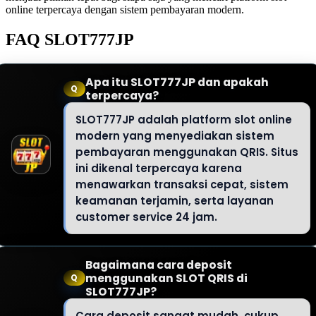
online terpercaya dengan sistem pembayaran modern.
FAQ SLOT777JP
Apa itu SLOT777JP dan apakah
Q
terpercaya?
SLOT777JP adalah platform slot online
modern yang menyediakan sistem
pembayaran menggunakan QRIS. Situs
ini dikenal terpercaya karena
menawarkan transaksi cepat, sistem
keamanan terjamin, serta layanan
customer service 24 jam.
Bagaimana cara deposit
menggunakan SLOT QRIS di
Q
SLOT777JP?
Cara deposit sangat mudah, cukup