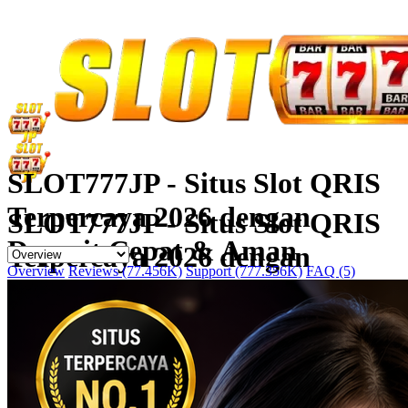
SLOT777JP - Situs Slot QRIS
Terpercaya 2026 dengan
SLOT777JP - Situs Slot QRIS
Deposit Cepat & Aman
Terpercaya 2026 dengan
Overview
Reviews (77.456K)
Support (777.356K)
FAQ (5)
Deposit Cepat & Aman
SLOT777JP menghadirkan situs SLOT QRIS terpercaya 2026
dengan sistem deposit cepat, aman, dan praktis. Nikmati kemudahan
transaksi digital tanpa ribet serta pengalaman bermain slot online
SLOT777JP menghadirkan situs SLOT QRIS terpercaya 2026
yang lebih efisien dan modern.
dengan sistem deposit cepat, aman, dan praktis. Nikmati kemudahan
transaksi digital tanpa ribet serta pengalaman bermain slot online
yang lebih efisien dan modern.