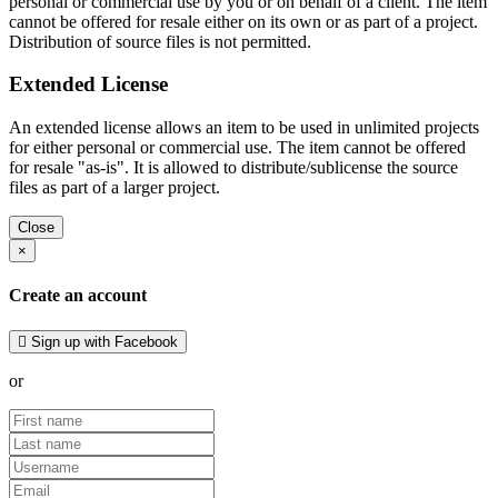
personal or commercial use by you or on behalf of a client. The item
cannot be offered for resale either on its own or as part of a project.
Distribution of source files is not permitted.
Extended License
An extended license allows an item to be used in unlimited projects
for either personal or commercial use. The item cannot be offered
for resale "as-is". It is allowed to distribute/sublicense the source
files as part of a larger project.
Close
×
Create an account
Sign up with Facebook
or
Sign up with Email