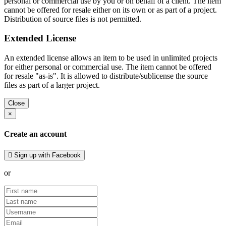
personal or commercial use by you or on behalf of a client. The item
cannot be offered for resale either on its own or as part of a project.
Distribution of source files is not permitted.
Extended License
An extended license allows an item to be used in unlimited projects
for either personal or commercial use. The item cannot be offered
for resale "as-is". It is allowed to distribute/sublicense the source
files as part of a larger project.
Close
×
Create an account
Sign up with Facebook
or
Sign up with Email