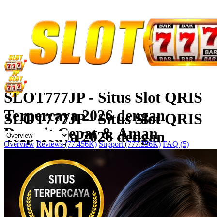
SLOT777JP - Situs Slot QRIS
Terpercaya 2026 dengan
SLOT777JP - Situs Slot QRIS
Deposit Cepat & Aman
Terpercaya 2026 dengan
Overview
Reviews (77.456K)
Support (777.356K)
FAQ (5)
Deposit Cepat & Aman
SLOT777JP menghadirkan situs SLOT QRIS terpercaya 2026
dengan sistem deposit cepat, aman, dan praktis. Nikmati kemudahan
transaksi digital tanpa ribet serta pengalaman bermain slot online
SLOT777JP menghadirkan situs SLOT QRIS terpercaya 2026
yang lebih efisien dan modern.
dengan sistem deposit cepat, aman, dan praktis. Nikmati kemudahan
transaksi digital tanpa ribet serta pengalaman bermain slot online
yang lebih efisien dan modern.