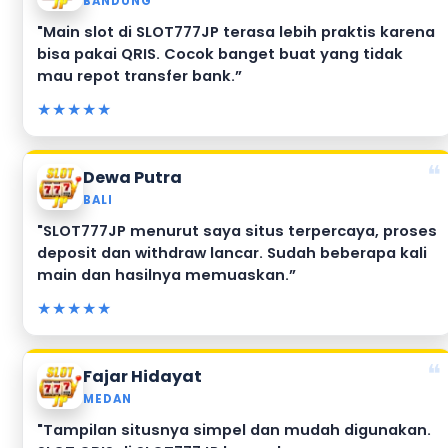
BANDUNG
"Main slot di SLOT777JP terasa lebih praktis karena
bisa pakai QRIS. Cocok banget buat yang tidak
mau repot transfer bank.”
★★★★★
❝
Dewa Putra
BALI
"SLOT777JP menurut saya situs terpercaya, proses
deposit dan withdraw lancar. Sudah beberapa kali
main dan hasilnya memuaskan.”
★★★★★
❝
Fajar Hidayat
MEDAN
"Tampilan situsnya simpel dan mudah digunakan.