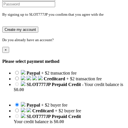
By signing up to SLOT777JP you confirm that you agree with the
member
terms and conditions
Create my account
Do you already have an account?
Login
×
Please select payment method
Paypal
+ $2 transaction fee
Creditcard
+ $2 transaction fee
SLOT777JP Prepaid Credit
- Your credit balance is
$0.00
Add credit to buy this item using SLOT777JP Credit
Paypal
+ $2 buyer fee
Creditcard
+ $2 buyer fee
SLOT777JP Prepaid Credit
Your credit balance is
$0.00
Add SLOT777JP credit