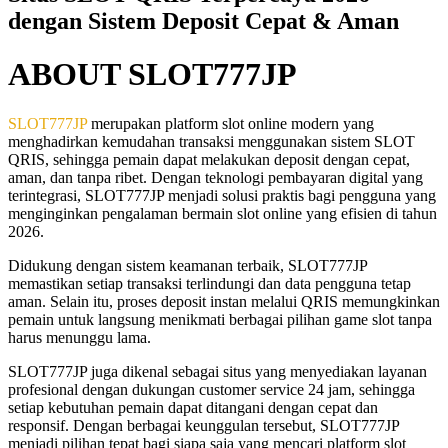
dengan Sistem Deposit Cepat & Aman
ABOUT SLOT777JP
SLOT777JP
merupakan platform slot online modern yang
menghadirkan kemudahan transaksi menggunakan sistem SLOT
QRIS, sehingga pemain dapat melakukan deposit dengan cepat,
aman, dan tanpa ribet. Dengan teknologi pembayaran digital yang
terintegrasi, SLOT777JP menjadi solusi praktis bagi pengguna yang
menginginkan pengalaman bermain slot online yang efisien di tahun
2026.
Didukung dengan sistem keamanan terbaik, SLOT777JP
memastikan setiap transaksi terlindungi dan data pengguna tetap
aman. Selain itu, proses deposit instan melalui QRIS memungkinkan
pemain untuk langsung menikmati berbagai pilihan game slot tanpa
harus menunggu lama.
SLOT777JP juga dikenal sebagai situs yang menyediakan layanan
profesional dengan dukungan customer service 24 jam, sehingga
setiap kebutuhan pemain dapat ditangani dengan cepat dan
responsif. Dengan berbagai keunggulan tersebut, SLOT777JP
menjadi pilihan tepat bagi siapa saja yang mencari platform slot