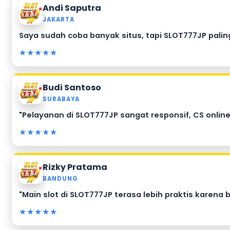
Andi Saputra
JAKARTA
Saya sudah coba banyak situs, tapi SLOT777JP pali
★★★★★
Budi Santoso
SURABAYA
"Pelayanan di SLOT777JP sangat responsif, CS online
★★★★★
Rizky Pratama
BANDUNG
"Main slot di SLOT777JP terasa lebih praktis karena
★★★★★