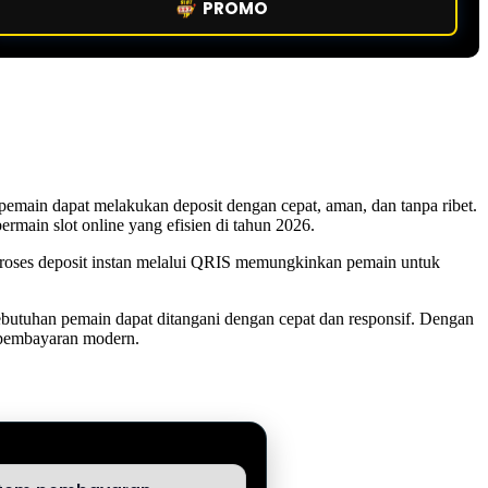
PROMO
ain dapat melakukan deposit dengan cepat, aman, dan tanpa ribet.
main slot online yang efisien di tahun 2026.
 proses deposit instan melalui QRIS memungkinkan pemain untuk
ebutuhan pemain dapat ditangani dengan cepat dan responsif. Dengan
m pembayaran modern.