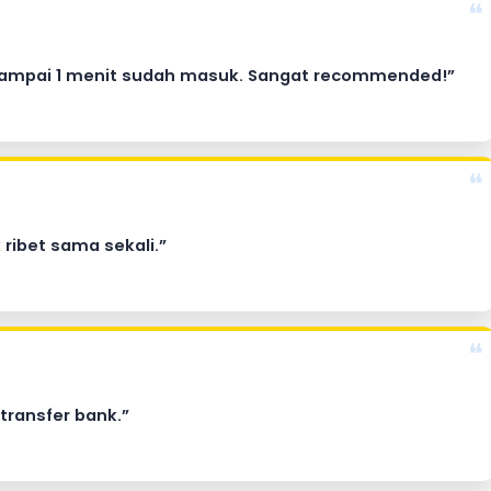
❝
k sampai 1 menit sudah masuk. Sangat recommended!”
❝
ribet sama sekali.”
❝
transfer bank.”