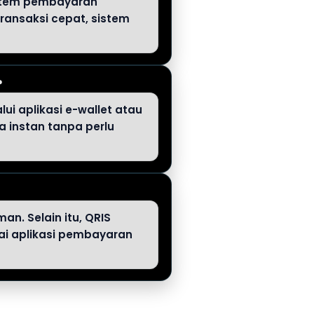
istem pembayaran
ransaksi cepat, sistem
?
ui aplikasi e-wallet atau
 instan tanpa perlu
n. Selain itu, QRIS
ai aplikasi pembayaran