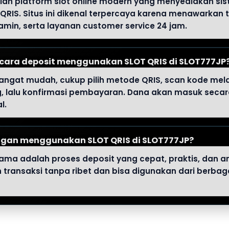
lah platform slot online modern yang menyediakan s
IS. Situs ini dikenal terpercaya karena menawarkan t
min, serta layanan customer service 24 jam.
ara deposit menggunakan SLOT QRIS di SLOT777JP
angat mudah, cukup pilih metode QRIS, scan kode melal
, lalu konfirmasi pembayaran. Dana akan masuk secara
l.
gan menggunakan SLOT QRIS di SLOT777JP?
ma adalah proses deposit yang cepat, praktis, dan ama
ransaksi tanpa ribet dan bisa digunakan dari berbag