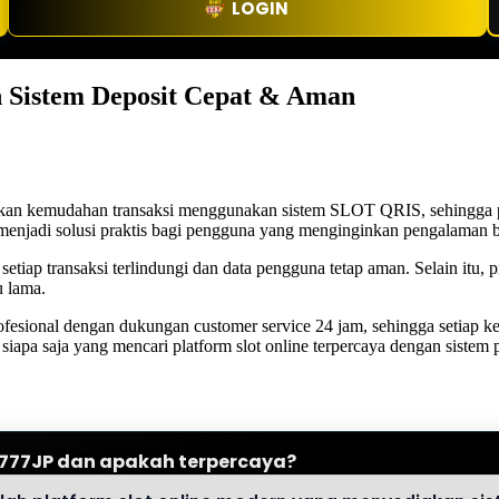
LOGIN
 Sistem Deposit Cepat & Aman
kan kemudahan transaksi menggunakan sistem SLOT QRIS, sehingga pem
enjadi solusi praktis bagi pengguna yang menginginkan pengalaman ber
iap transaksi terlindungi dan data pengguna tetap aman. Selain itu,
u lama.
fesional dengan dukungan customer service 24 jam, sehingga setiap k
siapa saja yang mencari platform slot online terpercaya dengan siste
T777JP dan apakah terpercaya?