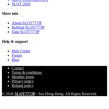
SLOT 2026
More
info
About SLOT777JP
Refferal SLOT777JP
Data SLOT777JP
Help
& support
Help Center
Forum
Blog
Contact
Terms & conditions
Member terms
Privacy policy
Refund policy
© 2026
SLOT777JP
- Seo Heng-Heng. All Rights Reserved.