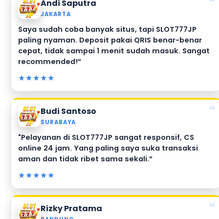
❝
Andi Saputra
JAKARTA
Saya sudah coba banyak situs, tapi SLOT777JP
paling nyaman. Deposit pakai QRIS benar-benar
cepat, tidak sampai 1 menit sudah masuk. Sangat
recommended!”
★★★★★
❝
Budi Santoso
SURABAYA
"Pelayanan di SLOT777JP sangat responsif, CS
online 24 jam. Yang paling saya suka transaksi
aman dan tidak ribet sama sekali.”
★★★★★
❝
Rizky Pratama