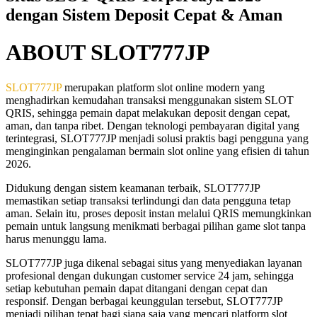
dengan Sistem Deposit Cepat & Aman
ABOUT SLOT777JP
SLOT777JP
merupakan platform slot online modern yang
menghadirkan kemudahan transaksi menggunakan sistem SLOT
QRIS, sehingga pemain dapat melakukan deposit dengan cepat,
aman, dan tanpa ribet. Dengan teknologi pembayaran digital yang
terintegrasi, SLOT777JP menjadi solusi praktis bagi pengguna yang
menginginkan pengalaman bermain slot online yang efisien di tahun
2026.
Didukung dengan sistem keamanan terbaik, SLOT777JP
memastikan setiap transaksi terlindungi dan data pengguna tetap
aman. Selain itu, proses deposit instan melalui QRIS memungkinkan
pemain untuk langsung menikmati berbagai pilihan game slot tanpa
harus menunggu lama.
SLOT777JP juga dikenal sebagai situs yang menyediakan layanan
profesional dengan dukungan customer service 24 jam, sehingga
setiap kebutuhan pemain dapat ditangani dengan cepat dan
responsif. Dengan berbagai keunggulan tersebut, SLOT777JP
menjadi pilihan tepat bagi siapa saja yang mencari platform slot