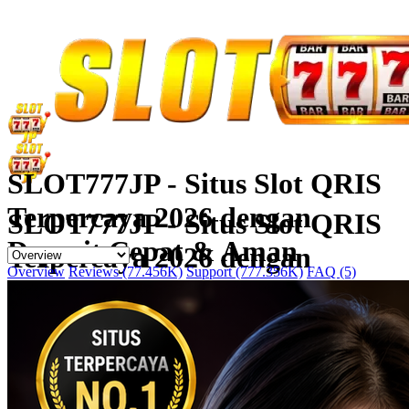
SLOT777JP - Situs Slot QRIS
Terpercaya 2026 dengan
SLOT777JP - Situs Slot QRIS
Deposit Cepat & Aman
Terpercaya 2026 dengan
Overview
Reviews (77.456K)
Support (777.356K)
FAQ (5)
Deposit Cepat & Aman
SLOT777JP menghadirkan situs SLOT QRIS terpercaya 2026
dengan sistem deposit cepat, aman, dan praktis. Nikmati kemudahan
transaksi digital tanpa ribet serta pengalaman bermain slot online
SLOT777JP menghadirkan situs SLOT QRIS terpercaya 2026
yang lebih efisien dan modern.
dengan sistem deposit cepat, aman, dan praktis. Nikmati kemudahan
transaksi digital tanpa ribet serta pengalaman bermain slot online
yang lebih efisien dan modern.