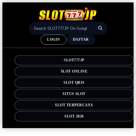
LOGIN
DAFTAR
SLOT777JP
SLOT ONLINE
SLOT QRIS
SITUS SLOT
SLOT TERPERCAYA
SLOT 2026