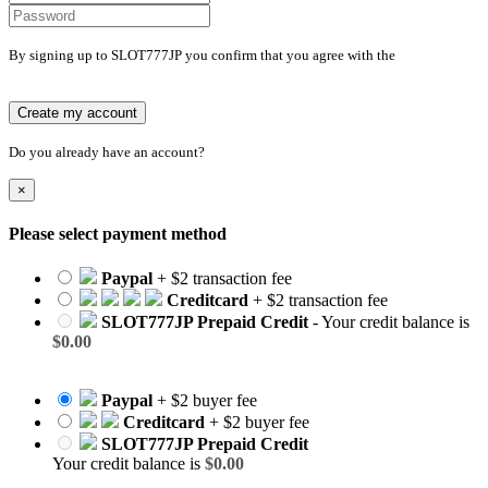
By signing up to SLOT777JP you confirm that you agree with the
member
terms and conditions
Create my account
Do you already have an account?
Login
×
Please select payment method
Paypal
+ $2 transaction fee
Creditcard
+ $2 transaction fee
SLOT777JP Prepaid Credit
- Your credit balance is
$0.00
Add credit to buy this item using SLOT777JP Credit
Paypal
+ $2 buyer fee
Creditcard
+ $2 buyer fee
SLOT777JP Prepaid Credit
Your credit balance is
$0.00
Add SLOT777JP credit