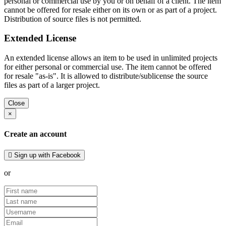
personal or commercial use by you or on behalf of a client. The item
cannot be offered for resale either on its own or as part of a project.
Distribution of source files is not permitted.
Extended License
An extended license allows an item to be used in unlimited projects
for either personal or commercial use. The item cannot be offered
for resale "as-is". It is allowed to distribute/sublicense the source
files as part of a larger project.
Close
×
Create an account
Sign up with Facebook
or
Sign up with Email