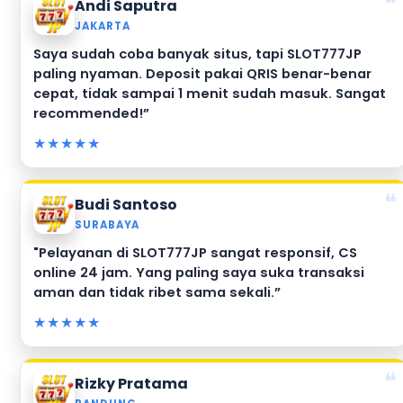
❝
Andi Saputra
JAKARTA
Saya sudah coba banyak situs, tapi SLOT777JP
paling nyaman. Deposit pakai QRIS benar-benar
cepat, tidak sampai 1 menit sudah masuk. Sangat
recommended!”
★★★★★
❝
Budi Santoso
SURABAYA
"Pelayanan di SLOT777JP sangat responsif, CS
online 24 jam. Yang paling saya suka transaksi
aman dan tidak ribet sama sekali.”
★★★★★
❝
Rizky Pratama