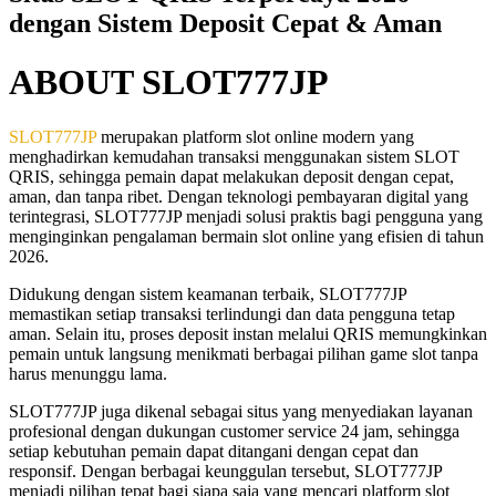
dengan Sistem Deposit Cepat & Aman
ABOUT SLOT777JP
SLOT777JP
merupakan platform slot online modern yang
menghadirkan kemudahan transaksi menggunakan sistem SLOT
QRIS, sehingga pemain dapat melakukan deposit dengan cepat,
aman, dan tanpa ribet. Dengan teknologi pembayaran digital yang
terintegrasi, SLOT777JP menjadi solusi praktis bagi pengguna yang
menginginkan pengalaman bermain slot online yang efisien di tahun
2026.
Didukung dengan sistem keamanan terbaik, SLOT777JP
memastikan setiap transaksi terlindungi dan data pengguna tetap
aman. Selain itu, proses deposit instan melalui QRIS memungkinkan
pemain untuk langsung menikmati berbagai pilihan game slot tanpa
harus menunggu lama.
SLOT777JP juga dikenal sebagai situs yang menyediakan layanan
profesional dengan dukungan customer service 24 jam, sehingga
setiap kebutuhan pemain dapat ditangani dengan cepat dan
responsif. Dengan berbagai keunggulan tersebut, SLOT777JP
menjadi pilihan tepat bagi siapa saja yang mencari platform slot