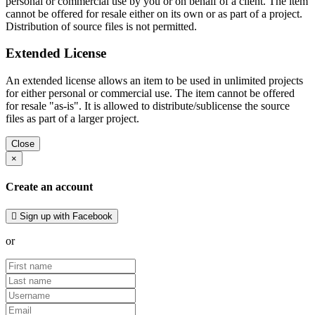
personal or commercial use by you or on behalf of a client. The item
cannot be offered for resale either on its own or as part of a project.
Distribution of source files is not permitted.
Extended License
An extended license allows an item to be used in unlimited projects
for either personal or commercial use. The item cannot be offered
for resale "as-is". It is allowed to distribute/sublicense the source
files as part of a larger project.
Close
×
Create an account
Sign up with Facebook
or
Sign up with Email