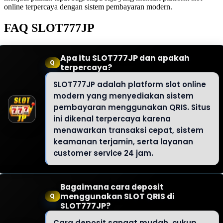
online terpercaya dengan sistem pembayaran modern.
FAQ SLOT777JP
Apa itu SLOT777JP dan apakah
Q
terpercaya?
SLOT777JP adalah platform slot online
modern yang menyediakan sistem
pembayaran menggunakan QRIS. Situs
ini dikenal terpercaya karena
menawarkan transaksi cepat, sistem
keamanan terjamin, serta layanan
customer service 24 jam.
Bagaimana cara deposit
menggunakan SLOT QRIS di
Q
SLOT777JP?
Cara deposit sangat mudah, cukup