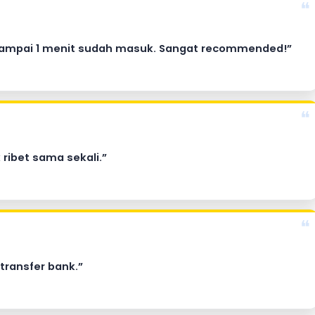
❝
k sampai 1 menit sudah masuk. Sangat recommended!”
❝
ribet sama sekali.”
❝
transfer bank.”