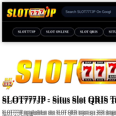
SLOT777JP
SLOT ONLINE
SLOT QRIS
SIT
SLOT777JP - Situs Slot QRIS T
SLOT777JP - Situs Slot QRIS T
SLOT777JP menghadirkan situs SLOT QRIS terpercaya 2026 dengan sist
SLOT777JP menghadirkan situs SLOT QRIS terpercaya 2026 dengan sist