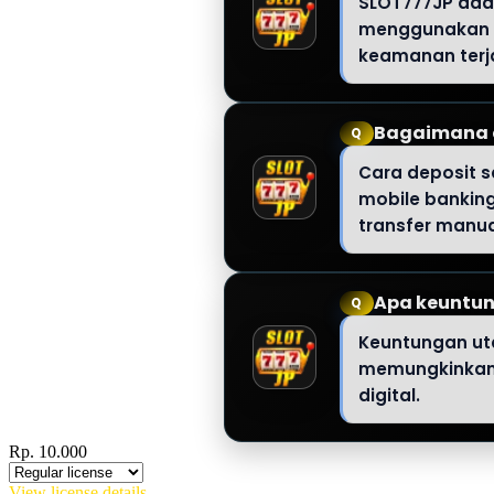
SLOT777JP ada
menggunakan QR
keamanan terja
Bagaimana c
Q
Cara deposit s
mobile banking
transfer manua
Apa keuntun
Q
Keuntungan uta
memungkinkan t
digital.
Rp.
10.000
View license details