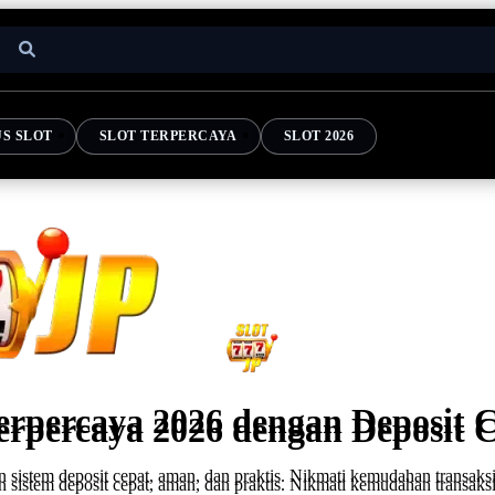
US SLOT
SLOT TERPERCAYA
SLOT 2026
erpercaya 2026 dengan Deposit
erpercaya 2026 dengan Deposit
em deposit cepat, aman, dan praktis. Nikmati kemudahan transaksi dig
em deposit cepat, aman, dan praktis. Nikmati kemudahan transaksi dig