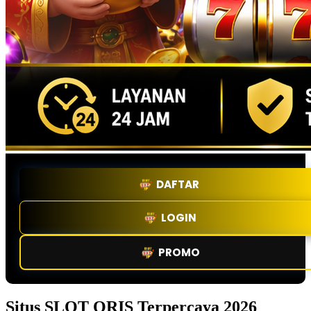
DAFTAR
LOGIN
PROMO
Situs SLOT QRIS Terpercaya 2026