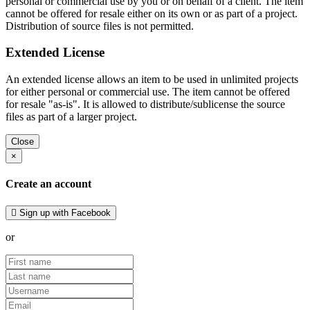
personal or commercial use by you or on behalf of a client. The item
cannot be offered for resale either on its own or as part of a project.
Distribution of source files is not permitted.
Extended License
An extended license allows an item to be used in unlimited projects
for either personal or commercial use. The item cannot be offered
for resale "as-is". It is allowed to distribute/sublicense the source
files as part of a larger project.
Close
×
Create an account
Sign up with Facebook
or
Sign up with Email