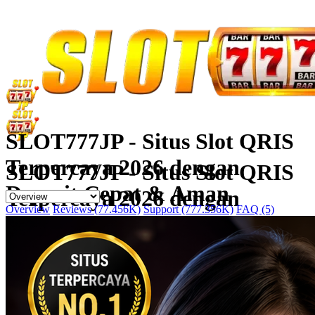
SLOT777JP - Situs Slot QRIS
Terpercaya 2026 dengan
SLOT777JP - Situs Slot QRIS
Deposit Cepat & Aman
Terpercaya 2026 dengan
Overview
Reviews (77.456K)
Support (777.356K)
FAQ (5)
Deposit Cepat & Aman
SLOT777JP menghadirkan situs SLOT QRIS terpercaya 2026
dengan sistem deposit cepat, aman, dan praktis. Nikmati kemudahan
transaksi digital tanpa ribet serta pengalaman bermain slot online
SLOT777JP menghadirkan situs SLOT QRIS terpercaya 2026
yang lebih efisien dan modern.
dengan sistem deposit cepat, aman, dan praktis. Nikmati kemudahan
transaksi digital tanpa ribet serta pengalaman bermain slot online
yang lebih efisien dan modern.