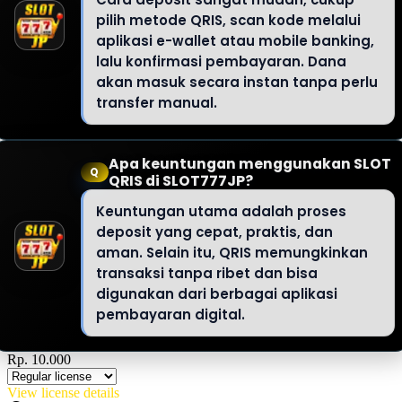
pilih metode QRIS, scan kode melalui
aplikasi e-wallet atau mobile banking,
lalu konfirmasi pembayaran. Dana
akan masuk secara instan tanpa perlu
transfer manual.
Apa keuntungan menggunakan SLOT
Q
QRIS di SLOT777JP?
Keuntungan utama adalah proses
deposit yang cepat, praktis, dan
aman. Selain itu, QRIS memungkinkan
transaksi tanpa ribet dan bisa
digunakan dari berbagai aplikasi
pembayaran digital.
Rp.
10.000
View license details