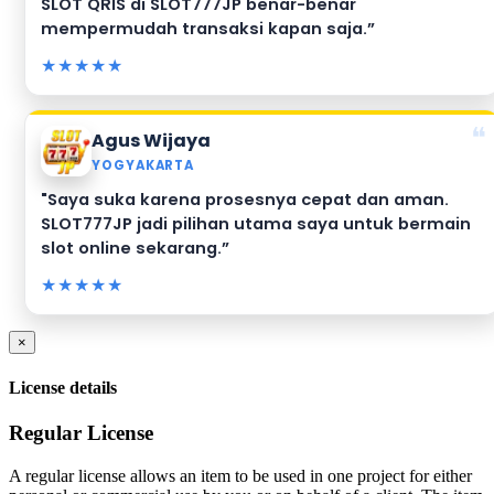
SLOT QRIS di SLOT777JP benar-benar
mempermudah transaksi kapan saja.”
★★★★★
❝
Agus Wijaya
YOGYAKARTA
"Saya suka karena prosesnya cepat dan aman.
SLOT777JP jadi pilihan utama saya untuk bermain
slot online sekarang.”
★★★★★
×
License details
Regular License
A regular license allows an item to be used in one project for either