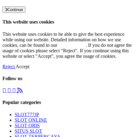
Continue
This website uses cookies
This website uses cookies to be able to give the best experience
while using our website. Detailed information on how we use
cookies, can be found in our
privacy policy
. If you do not agree the
usage of cookies please select "Reject". If you continue using this
website or select "Accept", you agree the usage of cookies.
Reject
Accept
Follow
us
Popular
categories
SLOT777JP
SLOT ONLINE
SLOT QRIS
SITUS SLOT
SLOT TERPERCAYA