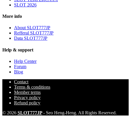
SLOT 2026
More
info
About SLOT777JP
Refferal SLOT777JP
Data SLOT777JP
Help
& support
Help Center
Forum
Blog
Contact
Terms & conditions
Member terms
Privacy policy
Refund policy
© 2026
SLOT777JP
- Seo Heng-Heng. All Rights Reserved.