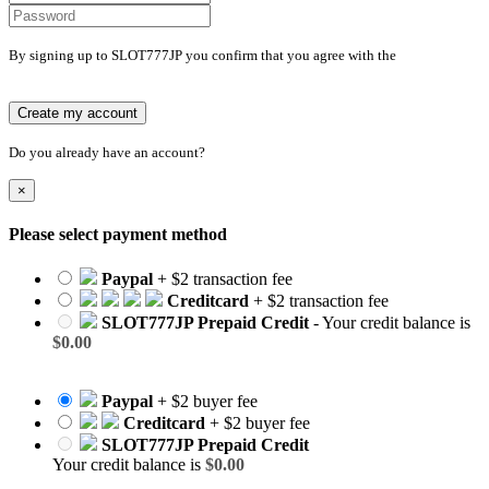
By signing up to SLOT777JP you confirm that you agree with the
member
terms and conditions
Create my account
Do you already have an account?
Login
×
Please select payment method
Paypal
+ $2 transaction fee
Creditcard
+ $2 transaction fee
SLOT777JP Prepaid Credit
- Your credit balance is
$0.00
Add credit to buy this item using SLOT777JP Credit
Paypal
+ $2 buyer fee
Creditcard
+ $2 buyer fee
SLOT777JP Prepaid Credit
Your credit balance is
$0.00
Add SLOT777JP credit