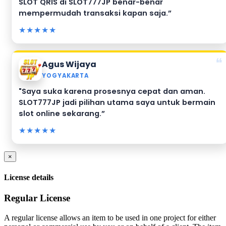
SLOT QRIS di SLOT777JP benar-benar
mempermudah transaksi kapan saja.”
★★★★★
❝
Agus Wijaya
YOGYAKARTA
"Saya suka karena prosesnya cepat dan aman.
SLOT777JP jadi pilihan utama saya untuk bermain
slot online sekarang.”
★★★★★
×
License details
Regular License
A regular license allows an item to be used in one project for either