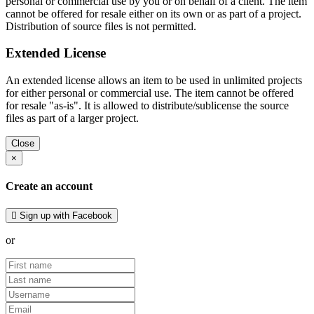
personal or commercial use by you or on behalf of a client. The item
cannot be offered for resale either on its own or as part of a project.
Distribution of source files is not permitted.
Extended License
An extended license allows an item to be used in unlimited projects
for either personal or commercial use. The item cannot be offered
for resale "as-is". It is allowed to distribute/sublicense the source
files as part of a larger project.
Close
×
Create an account
Sign up with Facebook
or
Sign up with Email