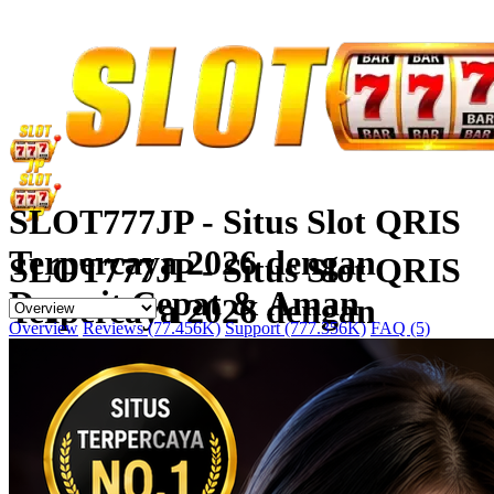
SLOT777JP - Situs Slot QRIS
Terpercaya 2026 dengan
SLOT777JP - Situs Slot QRIS
Deposit Cepat & Aman
Terpercaya 2026 dengan
Overview
Reviews (77.456K)
Support (777.356K)
FAQ (5)
Deposit Cepat & Aman
SLOT777JP menghadirkan situs SLOT QRIS terpercaya 2026
dengan sistem deposit cepat, aman, dan praktis. Nikmati kemudahan
transaksi digital tanpa ribet serta pengalaman bermain slot online
SLOT777JP menghadirkan situs SLOT QRIS terpercaya 2026
yang lebih efisien dan modern.
dengan sistem deposit cepat, aman, dan praktis. Nikmati kemudahan
transaksi digital tanpa ribet serta pengalaman bermain slot online
yang lebih efisien dan modern.