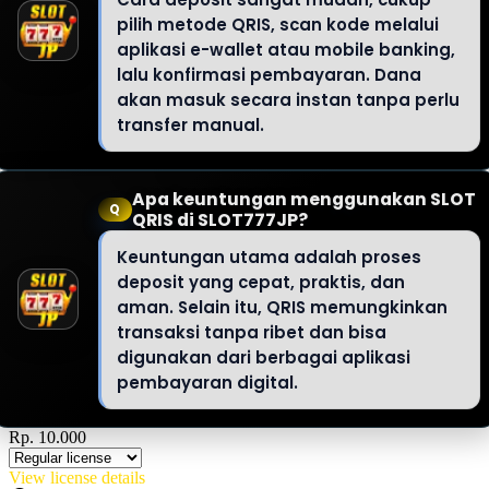
pilih metode QRIS, scan kode melalui
aplikasi e-wallet atau mobile banking,
lalu konfirmasi pembayaran. Dana
akan masuk secara instan tanpa perlu
transfer manual.
Apa keuntungan menggunakan SLOT
Q
QRIS di SLOT777JP?
Keuntungan utama adalah proses
deposit yang cepat, praktis, dan
aman. Selain itu, QRIS memungkinkan
transaksi tanpa ribet dan bisa
digunakan dari berbagai aplikasi
pembayaran digital.
Rp.
10.000
View license details