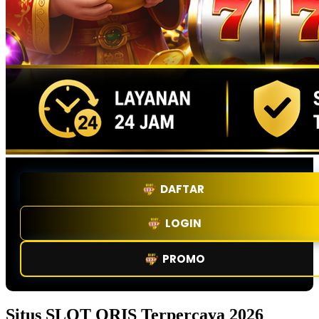
DAFTAR
LOGIN
PROMO
Situs SLOT QRIS Terpercaya 2026