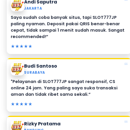
❝
Andi Saputra
JAKARTA
Saya sudah coba banyak situs, tapi SLOT777JP
paling nyaman. Deposit pakai QRIS benar-benar
cepat, tidak sampai 1 menit sudah masuk. Sangat
recommended!”
★★★★★
❝
Budi Santoso
SURABAYA
"Pelayanan di SLOT777JP sangat responsif, CS
online 24 jam. Yang paling saya suka transaksi
aman dan tidak ribet sama sekali.”
★★★★★
❝
Rizky Pratama