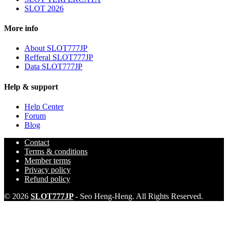
SLOT 2026
More
info
About SLOT777JP
Refferal SLOT777JP
Data SLOT777JP
Help
& support
Help Center
Forum
Blog
Contact
Terms & conditions
Member terms
Privacy policy
Refund policy
© 2026
SLOT777JP
- Seo Heng-Heng. All Rights Reserved.