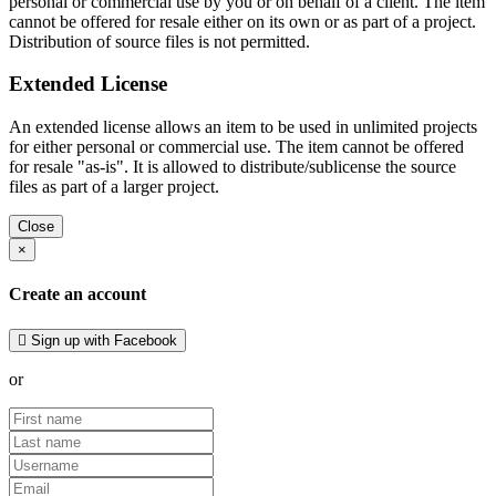
personal or commercial use by you or on behalf of a client. The item
cannot be offered for resale either on its own or as part of a project.
Distribution of source files is not permitted.
Extended License
An extended license allows an item to be used in unlimited projects
for either personal or commercial use. The item cannot be offered
for resale "as-is". It is allowed to distribute/sublicense the source
files as part of a larger project.
Close
×
Create an account
Sign up with Facebook
or
Sign up with Email