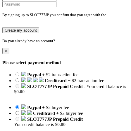
By signing up to SLOT777JP you confirm that you agree with the
member
terms and conditions
Create my account
Do you already have an account?
Login
×
Please select payment method
Paypal
+ $2 transaction fee
Creditcard
+ $2 transaction fee
SLOT777JP Prepaid Credit
- Your credit balance is
$0.00
Add credit to buy this item using SLOT777JP Credit
Paypal
+ $2 buyer fee
Creditcard
+ $2 buyer fee
SLOT777JP Prepaid Credit
Your credit balance is
$0.00
Add SLOT777JP credit