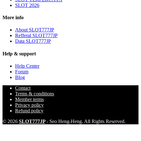
SLOT 2026
More
info
About SLOT777JP
Refferal SLOT777JP
Data SLOT777JP
Help
& support
Help Center
Forum
Blog
Contact
Terms & conditions
Member terms
Privacy policy
Refund policy
© 2026
SLOT777JP
- Seo Heng-Heng. All Rights Reserved.