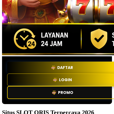
DAFTAR
LOGIN
PROMO
Situs SLOT QRIS Terpercaya 2026