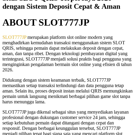
dengan Sistem Deposit Cepat & Aman
ABOUT SLOT777JP
SLOT777JP
merupakan platform slot online modern yang
menghadirkan kemudahan transaksi menggunakan sistem SLOT
QRIS, sehingga pemain dapat melakukan deposit dengan cepat,
aman, dan tanpa ribet. Dengan teknologi pembayaran digital yang
terintegrasi, SLOT777JP menjadi solusi praktis bagi pengguna yang
menginginkan pengalaman bermain slot online yang efisien di tahun
2026.
Didukung dengan sistem keamanan terbaik, SLOT777JP
memastikan setiap transaksi terlindungi dan data pengguna tetap
aman. Selain itu, proses deposit instan melalui QRIS memungkinkan
pemain untuk langsung menikmati berbagai pilihan game slot tanpa
harus menunggu lama.
SLOT777JP juga dikenal sebagai situs yang menyediakan layanan
profesional dengan dukungan customer service 24 jam, sehingga
setiap kebutuhan pemain dapat ditangani dengan cepat dan
responsif. Dengan berbagai keunggulan tersebut, SLOT777JP
menjadi pilihan tepat bagi siapa saja yang mencari platform slot