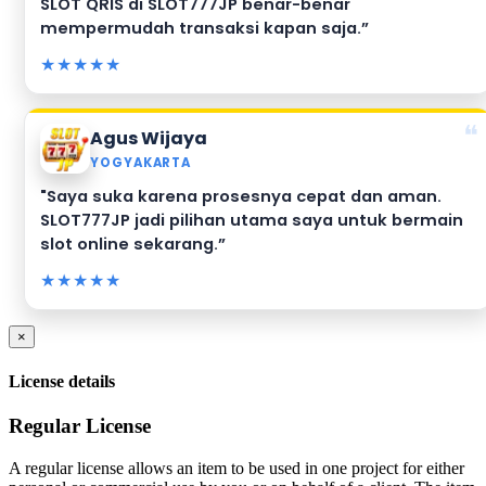
SLOT QRIS di SLOT777JP benar-benar
mempermudah transaksi kapan saja.”
★★★★★
❝
Agus Wijaya
YOGYAKARTA
"Saya suka karena prosesnya cepat dan aman.
SLOT777JP jadi pilihan utama saya untuk bermain
slot online sekarang.”
★★★★★
×
License details
Regular License
A regular license allows an item to be used in one project for either