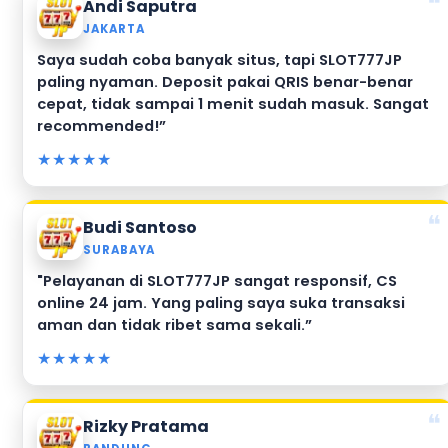
❝
Andi Saputra
JAKARTA
Saya sudah coba banyak situs, tapi SLOT777JP
paling nyaman. Deposit pakai QRIS benar-benar
cepat, tidak sampai 1 menit sudah masuk. Sangat
recommended!”
★★★★★
❝
Budi Santoso
SURABAYA
"Pelayanan di SLOT777JP sangat responsif, CS
online 24 jam. Yang paling saya suka transaksi
aman dan tidak ribet sama sekali.”
★★★★★
❝
Rizky Pratama