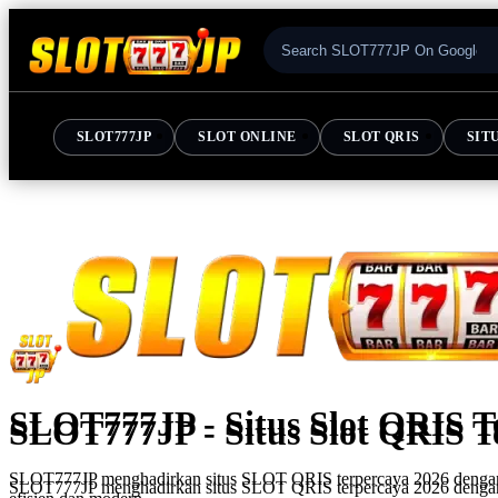
SLOT777JP
SLOT ONLINE
SLOT QRIS
SIT
SLOT777JP - Situs Slot QRIS T
SLOT777JP - Situs Slot QRIS T
SLOT777JP menghadirkan situs SLOT QRIS terpercaya 2026 dengan sist
SLOT777JP menghadirkan situs SLOT QRIS terpercaya 2026 dengan sist