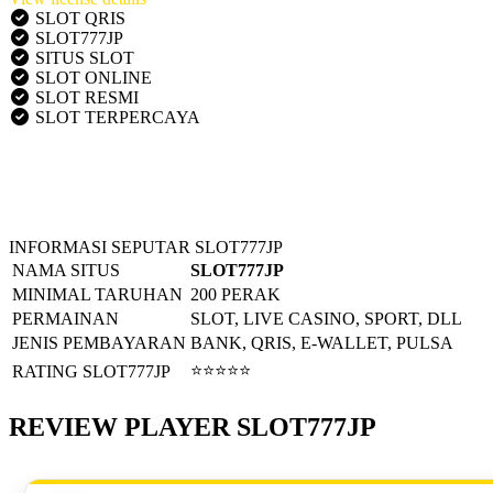
SLOT QRIS
SLOT777JP
SITUS SLOT
SLOT ONLINE
SLOT RESMI
SLOT TERPERCAYA
INFORMASI SEPUTAR SLOT777JP
NAMA SITUS
SLOT777JP
MINIMAL TARUHAN
200 PERAK
PERMAINAN
SLOT, LIVE CASINO, SPORT, DLL
JENIS PEMBAYARAN
BANK, QRIS, E-WALLET, PULSA
⭐️⭐️⭐️⭐️⭐️
RATING SLOT777JP
REVIEW PLAYER SLOT777JP