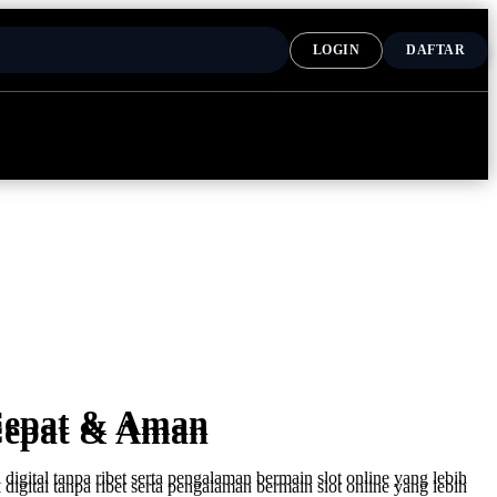
LOGIN
DAFTAR
 Cepat & Aman
 Cepat & Aman
ital tanpa ribet serta pengalaman bermain slot online yang lebih
ital tanpa ribet serta pengalaman bermain slot online yang lebih