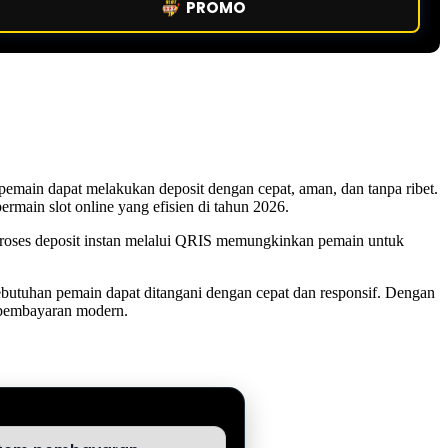
PROMO
ain dapat melakukan deposit dengan cepat, aman, dan tanpa ribet.
main slot online yang efisien di tahun 2026.
 proses deposit instan melalui QRIS memungkinkan pemain untuk
ebutuhan pemain dapat ditangani dengan cepat dan responsif. Dengan
m pembayaran modern.