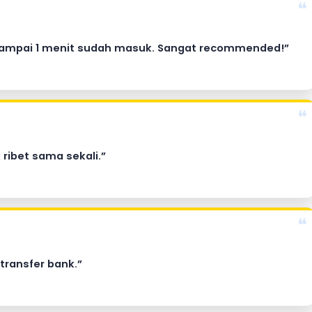
❝
k sampai 1 menit sudah masuk. Sangat recommended!”
❝
ribet sama sekali.”
❝
transfer bank.”