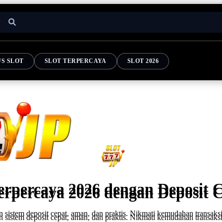
US SLOT
SLOT TERPERCAYA
SLOT 2026
erpercaya 2026 dengan Deposit
erpercaya 2026 dengan Deposit
em deposit cepat, aman, dan praktis. Nikmati kemudahan transaksi dig
em deposit cepat, aman, dan praktis. Nikmati kemudahan transaksi dig