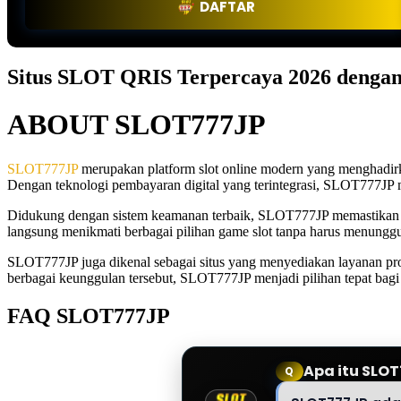
DAFTAR
Situs SLOT QRIS Terpercaya 2026 dengan
ABOUT SLOT777JP
SLOT777JP
merupakan platform slot online modern yang menghadir
Dengan teknologi pembayaran digital yang terintegrasi, SLOT777JP m
Didukung dengan sistem keamanan terbaik, SLOT777JP memastikan set
langsung menikmati berbagai pilihan game slot tanpa harus menungg
SLOT777JP juga dikenal sebagai situs yang menyediakan layanan pro
berbagai keunggulan tersebut, SLOT777JP menjadi pilihan tepat bagi 
FAQ SLOT777JP
Apa itu SLO
Q