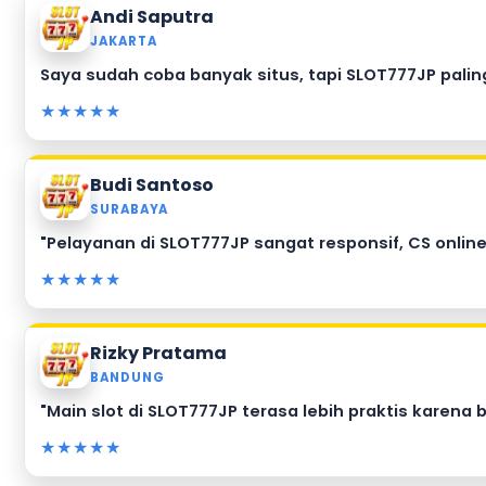
Andi Saputra
JAKARTA
Saya sudah coba banyak situs, tapi SLOT777JP pali
★★★★★
Budi Santoso
SURABAYA
"Pelayanan di SLOT777JP sangat responsif, CS online
★★★★★
Rizky Pratama
BANDUNG
"Main slot di SLOT777JP terasa lebih praktis karena
★★★★★