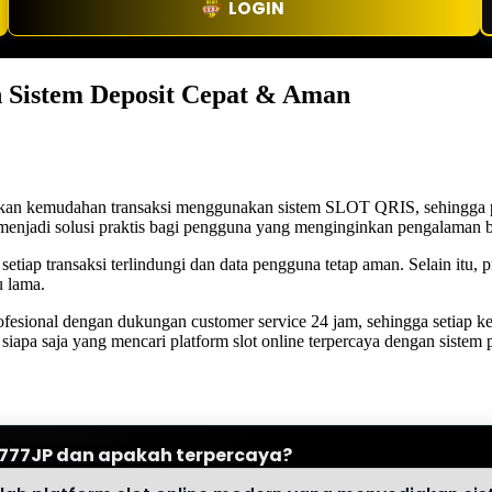
LOGIN
 Sistem Deposit Cepat & Aman
kan kemudahan transaksi menggunakan sistem SLOT QRIS, sehingga pem
enjadi solusi praktis bagi pengguna yang menginginkan pengalaman ber
iap transaksi terlindungi dan data pengguna tetap aman. Selain itu,
u lama.
fesional dengan dukungan customer service 24 jam, sehingga setiap k
siapa saja yang mencari platform slot online terpercaya dengan siste
T777JP dan apakah terpercaya?