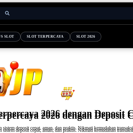
US SLOT
SLOT TERPERCAYA
SLOT 2026
erpercaya 2026 dengan Deposit
erpercaya 2026 dengan Deposit
em deposit cepat, aman, dan praktis. Nikmati kemudahan transaksi dig
em deposit cepat, aman, dan praktis. Nikmati kemudahan transaksi dig