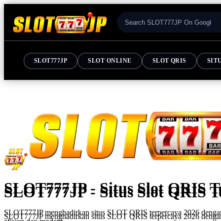
SLOT777JP
SLOT ONLINE
SLOT QRIS
SIT
SLOT777JP - Situs Slot QRIS T
SLOT777JP - Situs Slot QRIS T
SLOT777JP menghadirkan situs SLOT QRIS terpercaya 2026 dengan sist
SLOT777JP menghadirkan situs SLOT QRIS terpercaya 2026 dengan sist