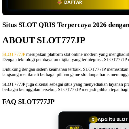
DAFTAR
Situs SLOT QRIS Terpercaya 2026 dengan
ABOUT SLOT777JP
SLOT777JP
merupakan platform slot online modern yang menghadir
Dengan teknologi pembayaran digital yang terintegrasi, SLOT777JP m
Didukung dengan sistem keamanan terbaik, SLOT777JP memastikan set
langsung menikmati berbagai pilihan game slot tanpa harus menungg
SLOT777JP juga dikenal sebagai situs yang menyediakan layanan pro
berbagai keunggulan tersebut, SLOT777JP menjadi pilihan tepat bagi 
FAQ SLOT777JP
Apa itu SLO
Q