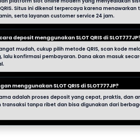
lah platform slot online modern yang menyediakan s
IS. Situs ini dikenal terpercaya karena menawarkan t
min, serta layanan customer service 24 jam.
ara deposit menggunakan SLOT QRIS di SLOT777JP
angat mudah, cukup pilih metode QRIS, scan kode melal
, lalu konfirmasi pembayaran. Dana akan masuk secara
l.
gan menggunakan SLOT QRIS di SLOT777JP?
ma adalah proses deposit yang cepat, praktis, dan ama
ransaksi tanpa ribet dan bisa digunakan dari berbag