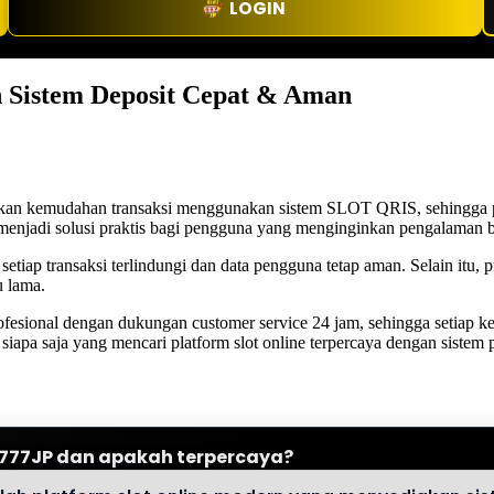
LOGIN
 Sistem Deposit Cepat & Aman
kan kemudahan transaksi menggunakan sistem SLOT QRIS, sehingga pem
enjadi solusi praktis bagi pengguna yang menginginkan pengalaman ber
iap transaksi terlindungi dan data pengguna tetap aman. Selain itu,
u lama.
fesional dengan dukungan customer service 24 jam, sehingga setiap k
siapa saja yang mencari platform slot online terpercaya dengan siste
T777JP dan apakah terpercaya?