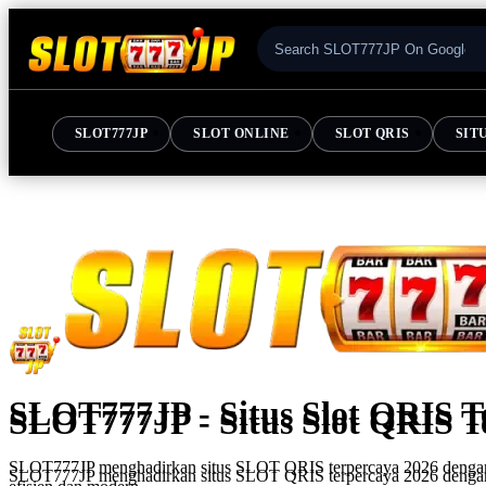
SLOT777JP
SLOT ONLINE
SLOT QRIS
SIT
SLOT777JP - Situs Slot QRIS T
SLOT777JP - Situs Slot QRIS T
SLOT777JP menghadirkan situs SLOT QRIS terpercaya 2026 dengan sist
SLOT777JP menghadirkan situs SLOT QRIS terpercaya 2026 dengan sist