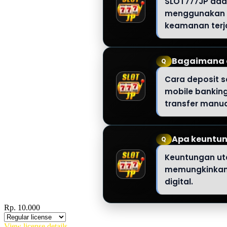
SLOT777JP ada
menggunakan QR
keamanan terja
Bagaimana c
Q
Cara deposit s
mobile banking
transfer manua
Apa keuntun
Q
Keuntungan uta
memungkinkan t
digital.
Rp.
10.000
View license details