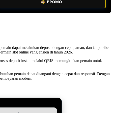
PROMO
ain dapat melakukan deposit dengan cepat, aman, dan tanpa ribet.
main slot online yang efisien di tahun 2026.
 proses deposit instan melalui QRIS memungkinkan pemain untuk
ebutuhan pemain dapat ditangani dengan cepat dan responsif. Dengan
m pembayaran modern.