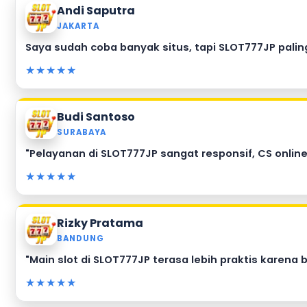
Andi Saputra
JAKARTA
Saya sudah coba banyak situs, tapi SLOT777JP pali
★★★★★
Budi Santoso
SURABAYA
"Pelayanan di SLOT777JP sangat responsif, CS online
★★★★★
Rizky Pratama
BANDUNG
"Main slot di SLOT777JP terasa lebih praktis karena
★★★★★