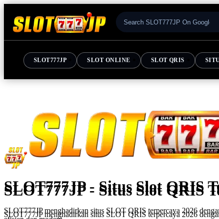
SLOT777JP
SLOT ONLINE
SLOT QRIS
SIT
SLOT777JP - Situs Slot QRIS T
SLOT777JP - Situs Slot QRIS T
SLOT777JP menghadirkan situs SLOT QRIS terpercaya 2026 dengan sist
SLOT777JP menghadirkan situs SLOT QRIS terpercaya 2026 dengan sist