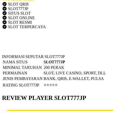
SLOT QRIS
SLOT777JP
SITUS SLOT
SLOT ONLINE
SLOT RESMI
SLOT TERPERCAYA
INFORMASI SEPUTAR SLOT777JP
NAMA SITUS
SLOT777JP
MINIMAL TARUHAN
200 PERAK
PERMAINAN
SLOT, LIVE CASINO, SPORT, DLL
JENIS PEMBAYARAN
BANK, QRIS, E-WALLET, PULSA
⭐️⭐️⭐️⭐️⭐️
RATING SLOT777JP
REVIEW PLAYER SLOT777JP