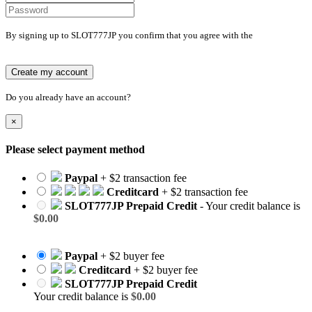
By signing up to SLOT777JP you confirm that you agree with the
member
terms and conditions
Create my account
Do you already have an account?
Login
×
Please select payment method
Paypal
+ $2 transaction fee
Creditcard
+ $2 transaction fee
SLOT777JP Prepaid Credit
- Your credit balance is
$0.00
Add credit to buy this item using SLOT777JP Credit
Paypal
+ $2 buyer fee
Creditcard
+ $2 buyer fee
SLOT777JP Prepaid Credit
Your credit balance is
$0.00
Add SLOT777JP credit