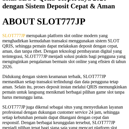
dengan Sistem Deposit Cepat & Aman
ABOUT SLOT777JP
SLOT777JP
merupakan platform slot online modern yang
menghadirkan kemudahan transaksi menggunakan sistem SLOT
QRIS, sehingga pemain dapat melakukan deposit dengan cepat,
aman, dan tanpa ribet. Dengan teknologi pembayaran digital yang
terintegrasi, SLOT777JP menjadi solusi praktis bagi pengguna yang
menginginkan pengalaman bermain slot online yang efisien di tahun
2026.
Didukung dengan sistem keamanan terbaik, SLOT777JP
memastikan setiap transaksi terlindungi dan data pengguna tetap
aman. Selain itu, proses deposit instan melalui QRIS memungkinkan
pemain untuk langsung menikmati berbagai pilihan game slot tanpa
harus menunggu lama.
SLOT777JP juga dikenal sebagai situs yang menyediakan layanan
profesional dengan dukungan customer service 24 jam, sehingga
setiap kebutuhan pemain dapat ditangani dengan cepat dan
responsif. Dengan berbagai keunggulan tersebut, SLOT777JP
menjadi pilihan tepat bagi siapa saja yang mencari platform slot