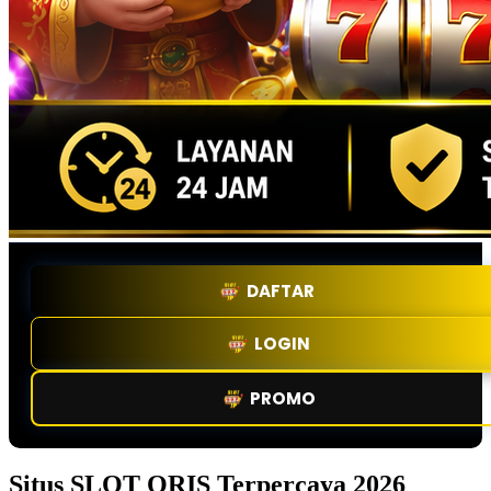
DAFTAR
LOGIN
PROMO
Situs SLOT QRIS Terpercaya 2026