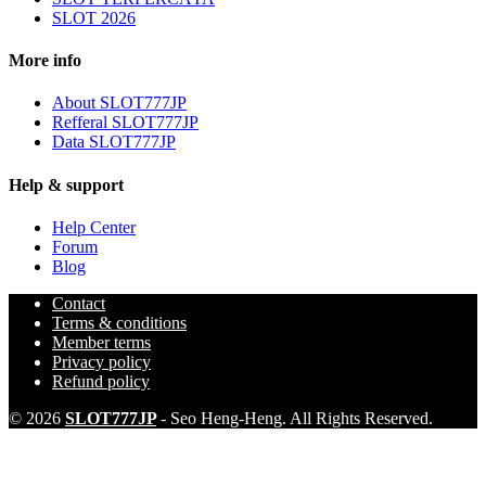
SLOT 2026
More
info
About SLOT777JP
Refferal SLOT777JP
Data SLOT777JP
Help
& support
Help Center
Forum
Blog
Contact
Terms & conditions
Member terms
Privacy policy
Refund policy
© 2026
SLOT777JP
- Seo Heng-Heng. All Rights Reserved.