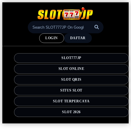
LOGIN
DAFTAR
SLOT777JP
SLOT ONLINE
SLOT QRIS
SITUS SLOT
SLOT TERPERCAYA
SLOT 2026