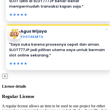
SLOT QRIS di SLOT777JP benar-benar
mempermudah transaksi kapan saja.”
★★★★★
❝
Agus Wijaya
YOGYAKARTA
"Saya suka karena prosesnya cepat dan aman.
SLOT777JP jadi pilihan utama saya untuk bermain
slot online sekarang.”
★★★★★
×
License details
Regular License
A regular license allows an item to be used in one project for either