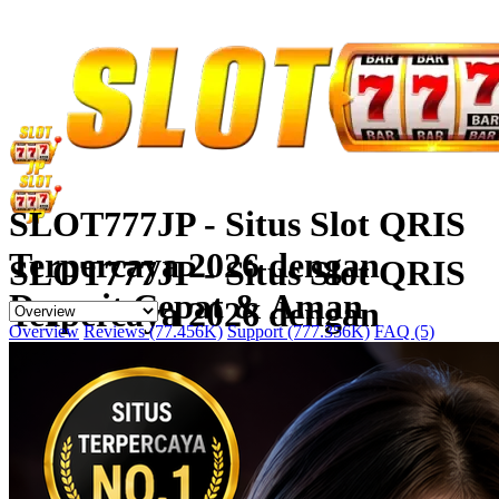
SLOT777JP - Situs Slot QRIS
Terpercaya 2026 dengan
SLOT777JP - Situs Slot QRIS
Deposit Cepat & Aman
Terpercaya 2026 dengan
Overview
Reviews (77.456K)
Support (777.356K)
FAQ (5)
Deposit Cepat & Aman
SLOT777JP menghadirkan situs SLOT QRIS terpercaya 2026
dengan sistem deposit cepat, aman, dan praktis. Nikmati kemudahan
transaksi digital tanpa ribet serta pengalaman bermain slot online
SLOT777JP menghadirkan situs SLOT QRIS terpercaya 2026
yang lebih efisien dan modern.
dengan sistem deposit cepat, aman, dan praktis. Nikmati kemudahan
transaksi digital tanpa ribet serta pengalaman bermain slot online
yang lebih efisien dan modern.