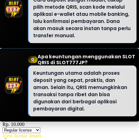
pilih metode QRIS, scan kode melalui
aplikasi e-wallet atau mobile banking,
lalu konfirmasi pembayaran. Dana
akan masuk secara instan tanpa perlu
transfer manual.
Apa keuntungan menggunakan SLOT
Q
QRIS di SLOT777JP?
Keuntungan utama adalah proses
deposit yang cepat, praktis, dan
aman. Selain itu, QRIS memungkinkan
transaksi tanpa ribet dan bisa
digunakan dari berbagai aplikasi
pembayaran digital.
Rp.
10.000
View license details