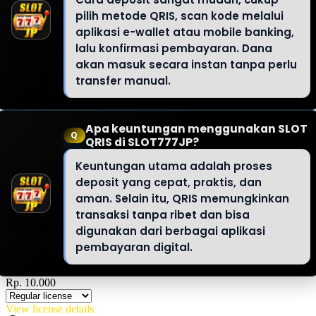
pilih metode QRIS, scan kode melalui
aplikasi e-wallet atau mobile banking,
lalu konfirmasi pembayaran. Dana
akan masuk secara instan tanpa perlu
transfer manual.
Apa keuntungan menggunakan SLOT
Q
QRIS di SLOT777JP?
Keuntungan utama adalah proses
deposit yang cepat, praktis, dan
aman. Selain itu, QRIS memungkinkan
transaksi tanpa ribet dan bisa
digunakan dari berbagai aplikasi
pembayaran digital.
Rp.
10.000
View license details