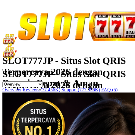
SLOT777JP - Situs Slot QRIS
Terpercaya 2026 dengan
SLOT777JP - Situs Slot QRIS
Deposit Cepat & Aman
Terpercaya 2026 dengan
Overview
Reviews (77.456K)
Support (777.356K)
FAQ (5)
Deposit Cepat & Aman
SLOT777JP menghadirkan situs SLOT QRIS terpercaya 2026
dengan sistem deposit cepat, aman, dan praktis. Nikmati kemudahan
transaksi digital tanpa ribet serta pengalaman bermain slot online
SLOT777JP menghadirkan situs SLOT QRIS terpercaya 2026
yang lebih efisien dan modern.
dengan sistem deposit cepat, aman, dan praktis. Nikmati kemudahan
transaksi digital tanpa ribet serta pengalaman bermain slot online
yang lebih efisien dan modern.