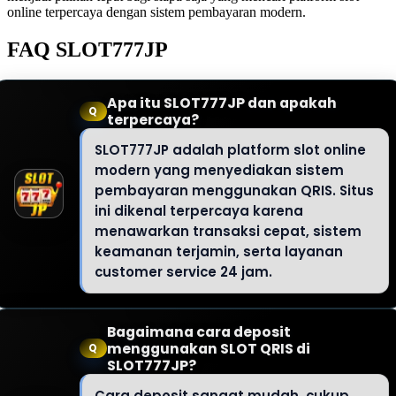
online terpercaya dengan sistem pembayaran modern.
FAQ SLOT777JP
Apa itu SLOT777JP dan apakah
Q
terpercaya?
SLOT777JP adalah platform slot online
modern yang menyediakan sistem
pembayaran menggunakan QRIS. Situs
ini dikenal terpercaya karena
menawarkan transaksi cepat, sistem
keamanan terjamin, serta layanan
customer service 24 jam.
Bagaimana cara deposit
menggunakan SLOT QRIS di
Q
SLOT777JP?
Cara deposit sangat mudah, cukup