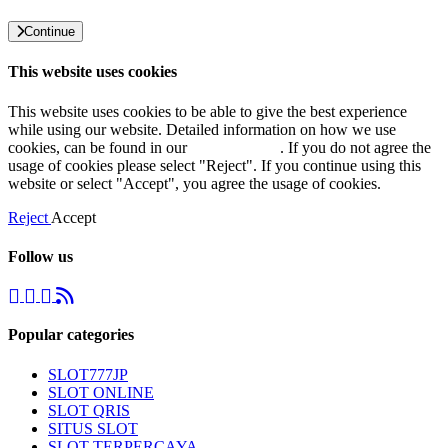
Continue
This website uses cookies
This website uses cookies to be able to give the best experience
while using our website. Detailed information on how we use
cookies, can be found in our
privacy policy
. If you do not agree the
usage of cookies please select "Reject". If you continue using this
website or select "Accept", you agree the usage of cookies.
Reject
Accept
Follow
us
Popular
categories
SLOT777JP
SLOT ONLINE
SLOT QRIS
SITUS SLOT
SLOT TERPERCAYA