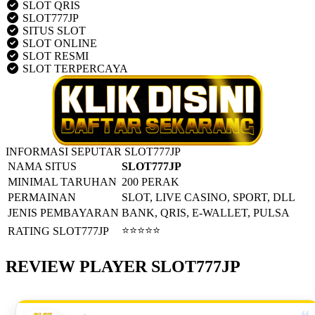
SLOT QRIS
SLOT777JP
SITUS SLOT
SLOT ONLINE
SLOT RESMI
SLOT TERPERCAYA
INFORMASI SEPUTAR SLOT777JP
NAMA SITUS
SLOT777JP
MINIMAL TARUHAN
200 PERAK
PERMAINAN
SLOT, LIVE CASINO, SPORT, DLL
JENIS PEMBAYARAN
BANK, QRIS, E-WALLET, PULSA
⭐️⭐️⭐️⭐️⭐️
RATING SLOT777JP
REVIEW PLAYER SLOT777JP