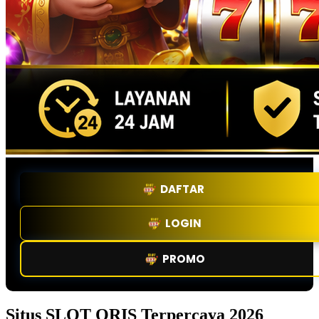
DAFTAR
LOGIN
PROMO
Situs SLOT QRIS Terpercaya 2026