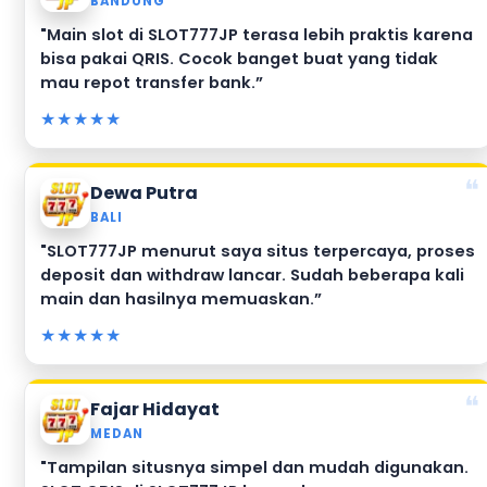
BANDUNG
"Main slot di SLOT777JP terasa lebih praktis karena
bisa pakai QRIS. Cocok banget buat yang tidak
mau repot transfer bank.”
★★★★★
❝
Dewa Putra
BALI
"SLOT777JP menurut saya situs terpercaya, proses
deposit dan withdraw lancar. Sudah beberapa kali
main dan hasilnya memuaskan.”
★★★★★
❝
Fajar Hidayat
MEDAN
"Tampilan situsnya simpel dan mudah digunakan.