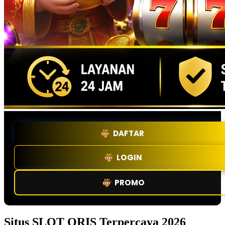
DAFTAR
LOGIN
PROMO
Situs SLOT QRIS Terpercaya 2026