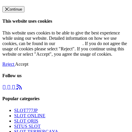
Continue
This website uses cookies
This website uses cookies to be able to give the best experience
while using our website. Detailed information on how we use
cookies, can be found in our
privacy policy
. If you do not agree the
usage of cookies please select "Reject". If you continue using this
website or select "Accept", you agree the usage of cookies.
Reject
Accept
Follow
us
Popular
categories
SLOT777JP
SLOT ONLINE
SLOT QRIS
SITUS SLOT
SLOT TERPERCAYA