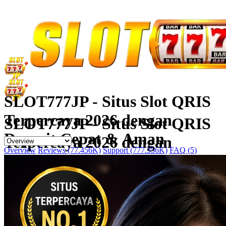
SLOT777JP - Situs Slot QRIS
Terpercaya 2026 dengan
SLOT777JP - Situs Slot QRIS
Deposit Cepat & Aman
Terpercaya 2026 dengan
Overview
Reviews (77.456K)
Support (777.356K)
FAQ (5)
Deposit Cepat & Aman
SLOT777JP menghadirkan situs SLOT QRIS terpercaya 2026
dengan sistem deposit cepat, aman, dan praktis. Nikmati kemudahan
transaksi digital tanpa ribet serta pengalaman bermain slot online
SLOT777JP menghadirkan situs SLOT QRIS terpercaya 2026
yang lebih efisien dan modern.
dengan sistem deposit cepat, aman, dan praktis. Nikmati kemudahan
transaksi digital tanpa ribet serta pengalaman bermain slot online
yang lebih efisien dan modern.