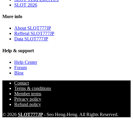
SLOT 2026
More
info
About SLOT777JP
Refferal SLOT777JP
Data SLOT777JP
Help
& support
Help Center
Forum
Blog
Contact
Terms & conditions
Member terms
Privacy policy
Refund policy
© 2026
SLOT777JP
- Seo Heng-Heng. All Rights Reserved.