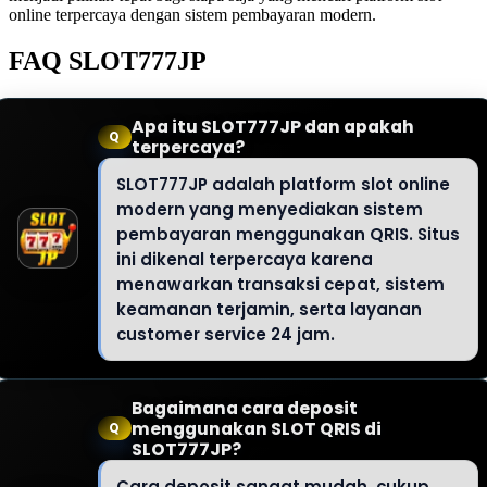
online terpercaya dengan sistem pembayaran modern.
FAQ SLOT777JP
Apa itu SLOT777JP dan apakah
Q
terpercaya?
SLOT777JP adalah platform slot online
modern yang menyediakan sistem
pembayaran menggunakan QRIS. Situs
ini dikenal terpercaya karena
menawarkan transaksi cepat, sistem
keamanan terjamin, serta layanan
customer service 24 jam.
Bagaimana cara deposit
menggunakan SLOT QRIS di
Q
SLOT777JP?
Cara deposit sangat mudah, cukup