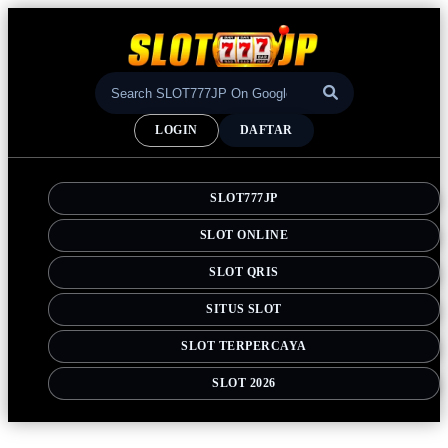
LOGIN
DAFTAR
SLOT777JP
SLOT ONLINE
SLOT QRIS
SITUS SLOT
SLOT TERPERCAYA
SLOT 2026