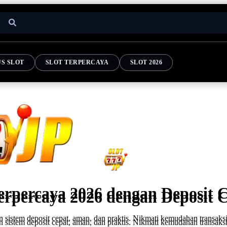
US SLOT
SLOT TERPERCAYA
SLOT 2026
erpercaya 2026 dengan Deposit
erpercaya 2026 dengan Deposit
em deposit cepat, aman, dan praktis. Nikmati kemudahan transaksi dig
em deposit cepat, aman, dan praktis. Nikmati kemudahan transaksi dig