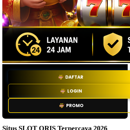
DAFTAR
LOGIN
PROMO
Situs SLOT QRIS Terpercaya 2026