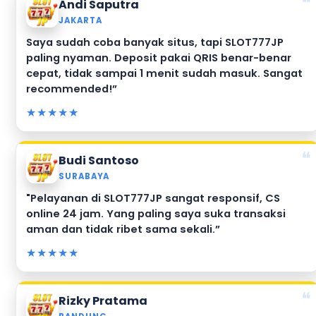
❝
Andi Saputra
JAKARTA
Saya sudah coba banyak situs, tapi SLOT777JP
paling nyaman. Deposit pakai QRIS benar-benar
cepat, tidak sampai 1 menit sudah masuk. Sangat
recommended!”
★★★★★
❝
Budi Santoso
SURABAYA
"Pelayanan di SLOT777JP sangat responsif, CS
online 24 jam. Yang paling saya suka transaksi
aman dan tidak ribet sama sekali.”
★★★★★
❝
Rizky Pratama