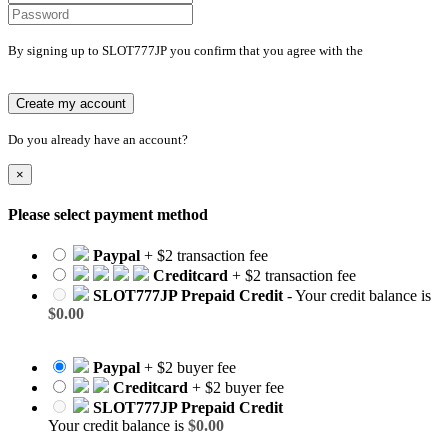
By signing up to SLOT777JP you confirm that you agree with the
member
terms and conditions
Create my account
Do you already have an account?
Login
×
Please select payment method
Paypal
+ $2 transaction fee
Creditcard
+ $2 transaction fee
SLOT777JP Prepaid Credit
- Your credit balance is
$0.00
Add credit to buy this item using SLOT777JP Credit
Paypal
+ $2 buyer fee
Creditcard
+ $2 buyer fee
SLOT777JP Prepaid Credit
Your credit balance is
$0.00
Add SLOT777JP credit