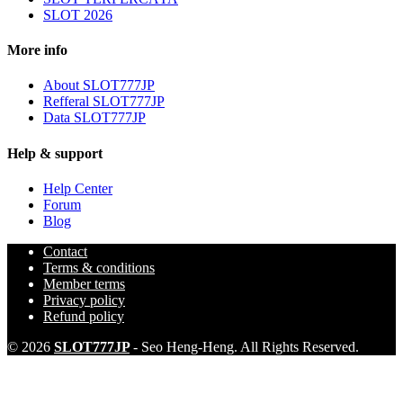
SLOT 2026
More
info
About SLOT777JP
Refferal SLOT777JP
Data SLOT777JP
Help
& support
Help Center
Forum
Blog
Contact
Terms & conditions
Member terms
Privacy policy
Refund policy
© 2026
SLOT777JP
- Seo Heng-Heng. All Rights Reserved.