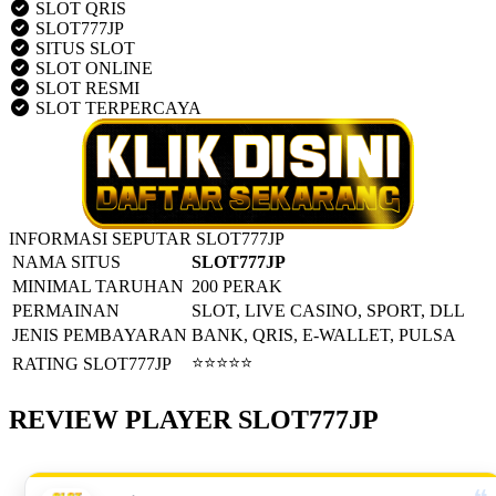
SLOT QRIS
SLOT777JP
SITUS SLOT
SLOT ONLINE
SLOT RESMI
SLOT TERPERCAYA
INFORMASI SEPUTAR SLOT777JP
NAMA SITUS
SLOT777JP
MINIMAL TARUHAN
200 PERAK
PERMAINAN
SLOT, LIVE CASINO, SPORT, DLL
JENIS PEMBAYARAN
BANK, QRIS, E-WALLET, PULSA
⭐️⭐️⭐️⭐️⭐️
RATING SLOT777JP
REVIEW PLAYER SLOT777JP