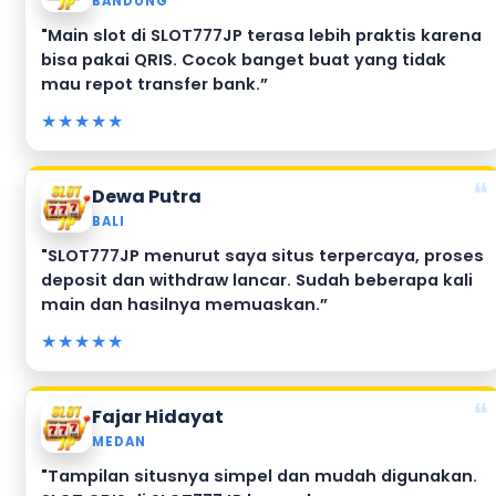
BANDUNG
"Main slot di SLOT777JP terasa lebih praktis karena
bisa pakai QRIS. Cocok banget buat yang tidak
mau repot transfer bank.”
★★★★★
❝
Dewa Putra
BALI
"SLOT777JP menurut saya situs terpercaya, proses
deposit dan withdraw lancar. Sudah beberapa kali
main dan hasilnya memuaskan.”
★★★★★
❝
Fajar Hidayat
MEDAN
"Tampilan situsnya simpel dan mudah digunakan.