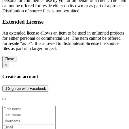
personal or commercial use by you or on behalf of a client. The item
cannot be offered for resale either on its own or as part of a project.
Distribution of source files is not permitted.
Extended License
An extended license allows an item to be used in unlimited projects
for either personal or commercial use. The item cannot be offered
for resale "as-is". It is allowed to distribute/sublicense the source
files as part of a larger project.
Close
×
Create an account
Sign up with Facebook
or
Sign up with Email