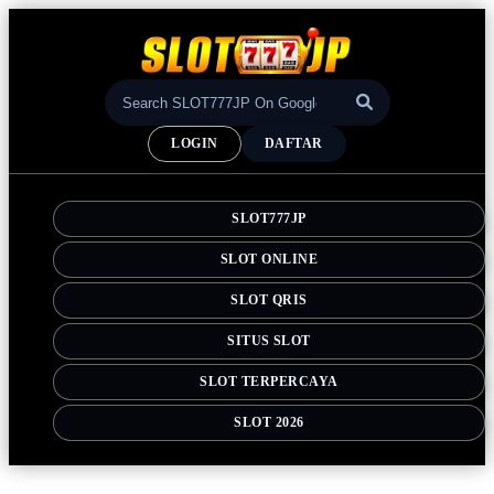
LOGIN
DAFTAR
SLOT777JP
SLOT ONLINE
SLOT QRIS
SITUS SLOT
SLOT TERPERCAYA
SLOT 2026