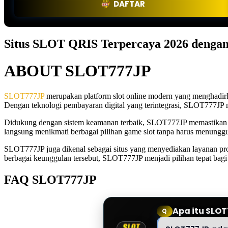
DAFTAR
Situs SLOT QRIS Terpercaya 2026 dengan
ABOUT SLOT777JP
SLOT777JP
merupakan platform slot online modern yang menghadir
Dengan teknologi pembayaran digital yang terintegrasi, SLOT777JP m
Didukung dengan sistem keamanan terbaik, SLOT777JP memastikan set
langsung menikmati berbagai pilihan game slot tanpa harus menungg
SLOT777JP juga dikenal sebagai situs yang menyediakan layanan pro
berbagai keunggulan tersebut, SLOT777JP menjadi pilihan tepat bagi 
FAQ SLOT777JP
Apa itu SLO
Q