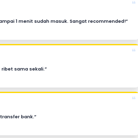
❝
k sampai 1 menit sudah masuk. Sangat recommended!”
❝
ribet sama sekali.”
❝
transfer bank.”