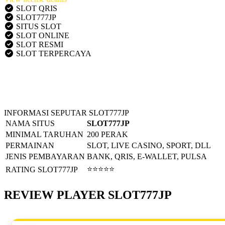
SLOT QRIS
SLOT777JP
SITUS SLOT
SLOT ONLINE
SLOT RESMI
SLOT TERPERCAYA
INFORMASI SEPUTAR SLOT777JP
NAMA SITUS
SLOT777JP
MINIMAL TARUHAN
200 PERAK
PERMAINAN
SLOT, LIVE CASINO, SPORT, DLL
JENIS PEMBAYARAN
BANK, QRIS, E-WALLET, PULSA
⭐️⭐️⭐️⭐️⭐️
RATING SLOT777JP
REVIEW PLAYER SLOT777JP