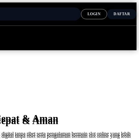
LOGIN
DAFTAR
 Cepat & Aman
 Cepat & Aman
ital tanpa ribet serta pengalaman bermain slot online yang lebih
ital tanpa ribet serta pengalaman bermain slot online yang lebih