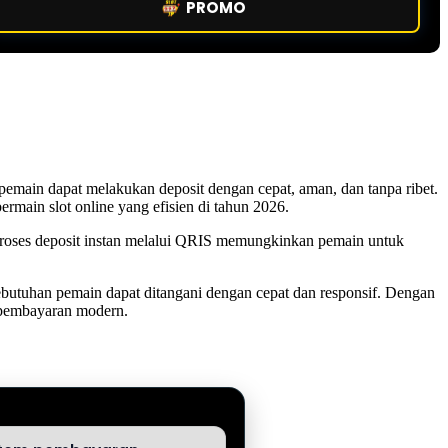
PROMO
ain dapat melakukan deposit dengan cepat, aman, dan tanpa ribet.
main slot online yang efisien di tahun 2026.
 proses deposit instan melalui QRIS memungkinkan pemain untuk
ebutuhan pemain dapat ditangani dengan cepat dan responsif. Dengan
m pembayaran modern.