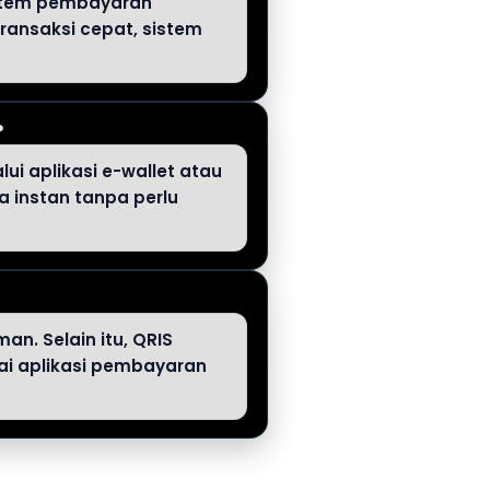
istem pembayaran
ransaksi cepat, sistem
?
ui aplikasi e-wallet atau
 instan tanpa perlu
n. Selain itu, QRIS
ai aplikasi pembayaran