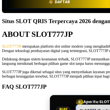
DAFTAR
Situs SLOT QRIS Terpercaya 2026 dengan
ABOUT SLOT777JP
SLOT777JP
merupakan platform slot online modern yang menghadir
Dengan teknologi pembayaran digital yang terintegrasi, SLOT777JP m
Didukung dengan sistem keamanan terbaik, SLOT777JP memastikan set
langsung menikmati berbagai pilihan game slot tanpa harus menungg
SLOT777JP juga dikenal sebagai situs yang menyediakan layanan pro
berbagai keunggulan tersebut, SLOT777JP menjadi pilihan tepat bagi 
FAQ SLOT777JP
Apa itu SLO
Q