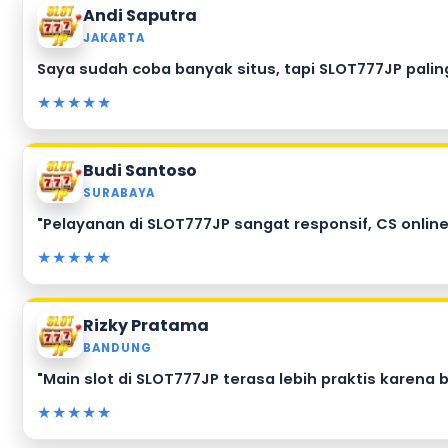
Andi Saputra
JAKARTA
Saya sudah coba banyak situs, tapi SLOT777JP pali
★★★★★
Budi Santoso
SURABAYA
"Pelayanan di SLOT777JP sangat responsif, CS online
★★★★★
Rizky Pratama
BANDUNG
"Main slot di SLOT777JP terasa lebih praktis karena
★★★★★