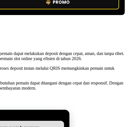
PROMO
ain dapat melakukan deposit dengan cepat, aman, dan tanpa ribet.
main slot online yang efisien di tahun 2026.
 proses deposit instan melalui QRIS memungkinkan pemain untuk
ebutuhan pemain dapat ditangani dengan cepat dan responsif. Dengan
m pembayaran modern.