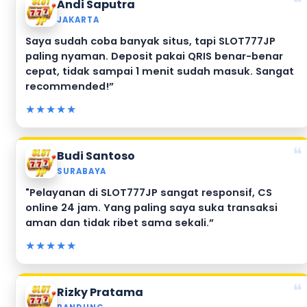
❝
Andi Saputra
JAKARTA
Saya sudah coba banyak situs, tapi SLOT777JP
paling nyaman. Deposit pakai QRIS benar-benar
cepat, tidak sampai 1 menit sudah masuk. Sangat
recommended!”
★★★★★
❝
Budi Santoso
SURABAYA
"Pelayanan di SLOT777JP sangat responsif, CS
online 24 jam. Yang paling saya suka transaksi
aman dan tidak ribet sama sekali.”
★★★★★
❝
Rizky Pratama