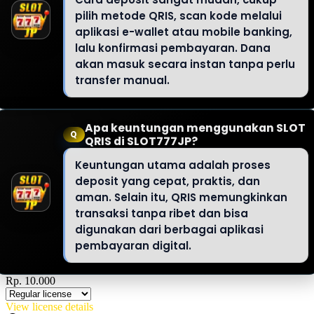
pilih metode QRIS, scan kode melalui
aplikasi e-wallet atau mobile banking,
lalu konfirmasi pembayaran. Dana
akan masuk secara instan tanpa perlu
transfer manual.
Apa keuntungan menggunakan SLOT
Q
QRIS di SLOT777JP?
Keuntungan utama adalah proses
deposit yang cepat, praktis, dan
aman. Selain itu, QRIS memungkinkan
transaksi tanpa ribet dan bisa
digunakan dari berbagai aplikasi
pembayaran digital.
Rp.
10.000
View license details