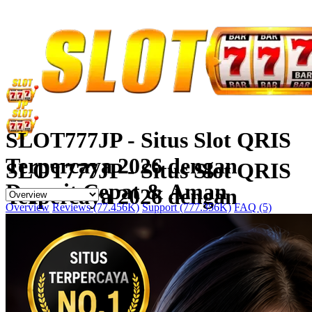
SLOT777JP - Situs Slot QRIS
Terpercaya 2026 dengan
SLOT777JP - Situs Slot QRIS
Deposit Cepat & Aman
Terpercaya 2026 dengan
Overview
Reviews (77.456K)
Support (777.356K)
FAQ (5)
Deposit Cepat & Aman
SLOT777JP menghadirkan situs SLOT QRIS terpercaya 2026
dengan sistem deposit cepat, aman, dan praktis. Nikmati kemudahan
transaksi digital tanpa ribet serta pengalaman bermain slot online
SLOT777JP menghadirkan situs SLOT QRIS terpercaya 2026
yang lebih efisien dan modern.
dengan sistem deposit cepat, aman, dan praktis. Nikmati kemudahan
transaksi digital tanpa ribet serta pengalaman bermain slot online
yang lebih efisien dan modern.