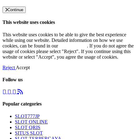
Continue
This website uses cookies
This website uses cookies to be able to give the best experience
while using our website. Detailed information on how we use
cookies, can be found in our
privacy policy
. If you do not agree the
usage of cookies please select "Reject". If you continue using this
website or select "Accept", you agree the usage of cookies.
Reject
Accept
Follow
us
Popular
categories
SLOT777JP
SLOT ONLINE
SLOT QRIS
SITUS SLOT
SLOT TERPERCAYA