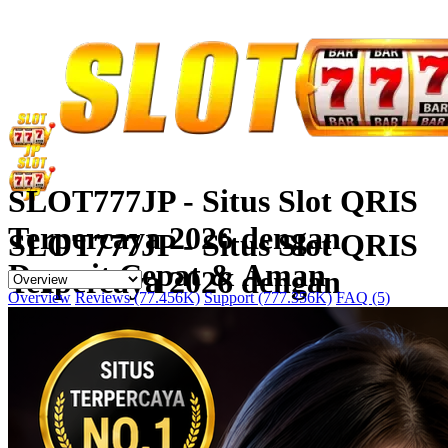
SLOT777JP - Situs Slot QRIS
Terpercaya 2026 dengan
SLOT777JP - Situs Slot QRIS
Deposit Cepat & Aman
Terpercaya 2026 dengan
Overview
Reviews (77.456K)
Support (777.356K)
FAQ (5)
Deposit Cepat & Aman
SLOT777JP menghadirkan situs SLOT QRIS terpercaya 2026
dengan sistem deposit cepat, aman, dan praktis. Nikmati kemudahan
transaksi digital tanpa ribet serta pengalaman bermain slot online
SLOT777JP menghadirkan situs SLOT QRIS terpercaya 2026
yang lebih efisien dan modern.
dengan sistem deposit cepat, aman, dan praktis. Nikmati kemudahan
transaksi digital tanpa ribet serta pengalaman bermain slot online
yang lebih efisien dan modern.