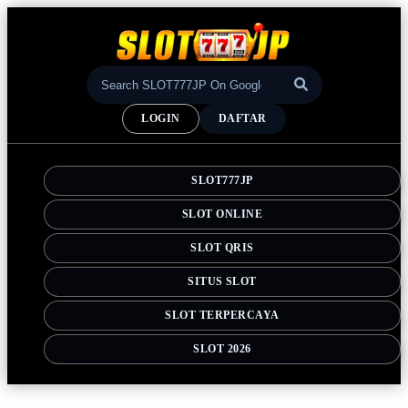
LOGIN
DAFTAR
SLOT777JP
SLOT ONLINE
SLOT QRIS
SITUS SLOT
SLOT TERPERCAYA
SLOT 2026