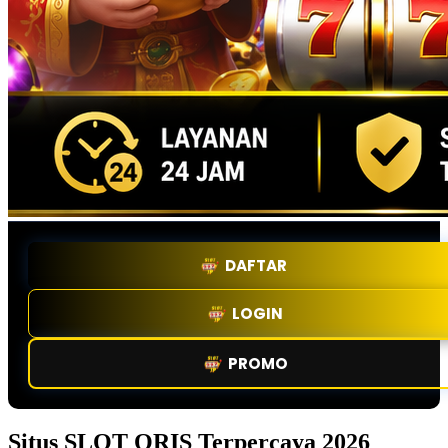
DAFTAR
LOGIN
PROMO
Situs SLOT QRIS Terpercaya 2026