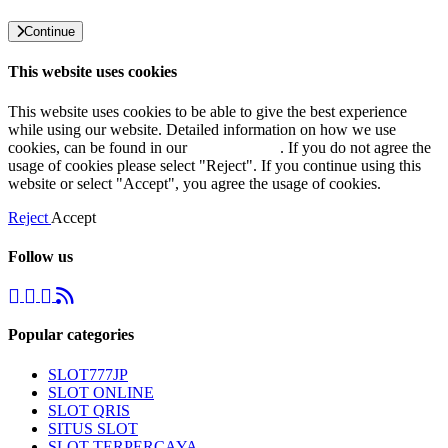
Continue
This website uses cookies
This website uses cookies to be able to give the best experience
while using our website. Detailed information on how we use
cookies, can be found in our
privacy policy
. If you do not agree the
usage of cookies please select "Reject". If you continue using this
website or select "Accept", you agree the usage of cookies.
Reject
Accept
Follow
us
Popular
categories
SLOT777JP
SLOT ONLINE
SLOT QRIS
SITUS SLOT
SLOT TERPERCAYA