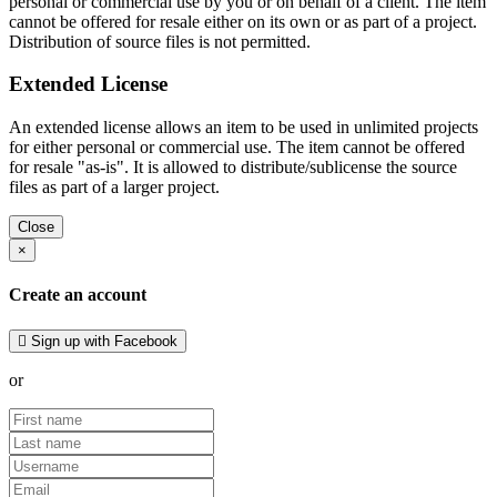
personal or commercial use by you or on behalf of a client. The item
cannot be offered for resale either on its own or as part of a project.
Distribution of source files is not permitted.
Extended License
An extended license allows an item to be used in unlimited projects
for either personal or commercial use. The item cannot be offered
for resale "as-is". It is allowed to distribute/sublicense the source
files as part of a larger project.
Close
×
Create an account
Sign up with Facebook
or
Sign up with Email