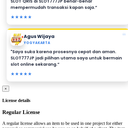
SLOT QRIS di SLOT777JP benar-benar
mempermudah transaksi kapan saja.”
★★★★★
❝
Agus Wijaya
YOGYAKARTA
"Saya suka karena prosesnya cepat dan aman.
SLOT777JP jadi pilihan utama saya untuk bermain
slot online sekarang.”
★★★★★
×
License details
Regular License
A regular license allows an item to be used in one project for either