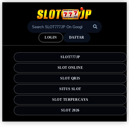
LOGIN
DAFTAR
SLOT777JP
SLOT ONLINE
SLOT QRIS
SITUS SLOT
SLOT TERPERCAYA
SLOT 2026