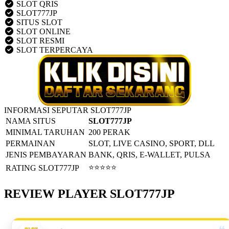
SLOT QRIS
SLOT777JP
SITUS SLOT
SLOT ONLINE
SLOT RESMI
SLOT TERPERCAYA
INFORMASI SEPUTAR SLOT777JP
NAMA SITUS
SLOT777JP
MINIMAL TARUHAN
200 PERAK
PERMAINAN
SLOT, LIVE CASINO, SPORT, DLL
JENIS PEMBAYARAN
BANK, QRIS, E-WALLET, PULSA
⭐️⭐️⭐️⭐️⭐️
RATING SLOT777JP
REVIEW PLAYER SLOT777JP