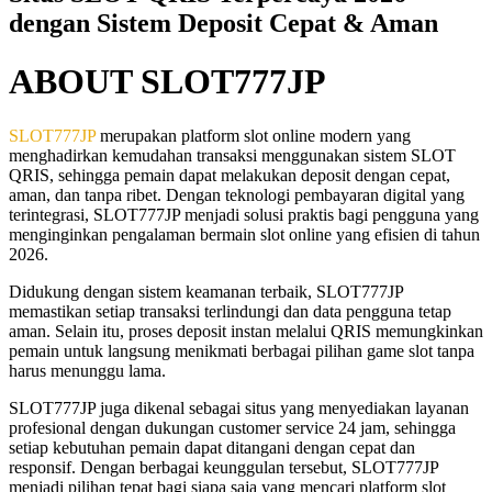
dengan Sistem Deposit Cepat & Aman
ABOUT SLOT777JP
SLOT777JP
merupakan platform slot online modern yang
menghadirkan kemudahan transaksi menggunakan sistem SLOT
QRIS, sehingga pemain dapat melakukan deposit dengan cepat,
aman, dan tanpa ribet. Dengan teknologi pembayaran digital yang
terintegrasi, SLOT777JP menjadi solusi praktis bagi pengguna yang
menginginkan pengalaman bermain slot online yang efisien di tahun
2026.
Didukung dengan sistem keamanan terbaik, SLOT777JP
memastikan setiap transaksi terlindungi dan data pengguna tetap
aman. Selain itu, proses deposit instan melalui QRIS memungkinkan
pemain untuk langsung menikmati berbagai pilihan game slot tanpa
harus menunggu lama.
SLOT777JP juga dikenal sebagai situs yang menyediakan layanan
profesional dengan dukungan customer service 24 jam, sehingga
setiap kebutuhan pemain dapat ditangani dengan cepat dan
responsif. Dengan berbagai keunggulan tersebut, SLOT777JP
menjadi pilihan tepat bagi siapa saja yang mencari platform slot