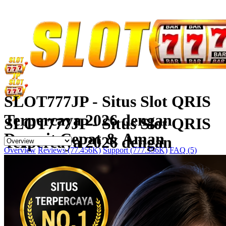
SLOT777JP - Situs Slot QRIS
Terpercaya 2026 dengan
SLOT777JP - Situs Slot QRIS
Deposit Cepat & Aman
Terpercaya 2026 dengan
Overview
Reviews (77.456K)
Support (777.356K)
FAQ (5)
Deposit Cepat & Aman
SLOT777JP menghadirkan situs SLOT QRIS terpercaya 2026
dengan sistem deposit cepat, aman, dan praktis. Nikmati kemudahan
transaksi digital tanpa ribet serta pengalaman bermain slot online
SLOT777JP menghadirkan situs SLOT QRIS terpercaya 2026
yang lebih efisien dan modern.
dengan sistem deposit cepat, aman, dan praktis. Nikmati kemudahan
transaksi digital tanpa ribet serta pengalaman bermain slot online
yang lebih efisien dan modern.