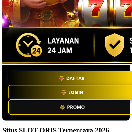
DAFTAR
LOGIN
PROMO
Situs SLOT QRIS Terpercaya 2026