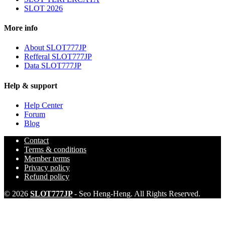
SLOT 2026
More
info
About SLOT777JP
Refferal SLOT777JP
Data SLOT777JP
Help
& support
Help Center
Forum
Blog
Contact
Terms & conditions
Member terms
Privacy policy
Refund policy
© 2026
SLOT777JP
- Seo Heng-Heng. All Rights Reserved.