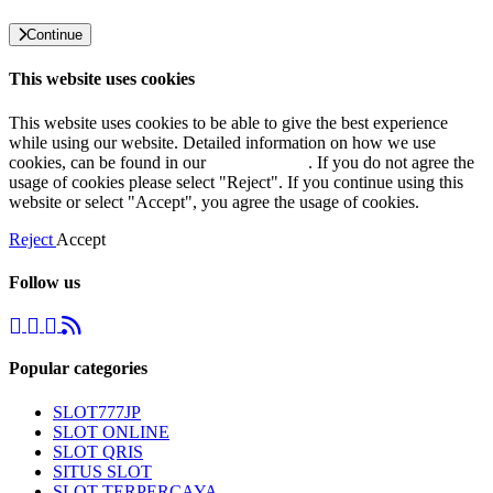
Continue
This website uses cookies
This website uses cookies to be able to give the best experience
while using our website. Detailed information on how we use
cookies, can be found in our
privacy policy
. If you do not agree the
usage of cookies please select "Reject". If you continue using this
website or select "Accept", you agree the usage of cookies.
Reject
Accept
Follow
us
Popular
categories
SLOT777JP
SLOT ONLINE
SLOT QRIS
SITUS SLOT
SLOT TERPERCAYA