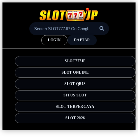
LOGIN
DAFTAR
SLOT777JP
SLOT ONLINE
SLOT QRIS
SITUS SLOT
SLOT TERPERCAYA
SLOT 2026