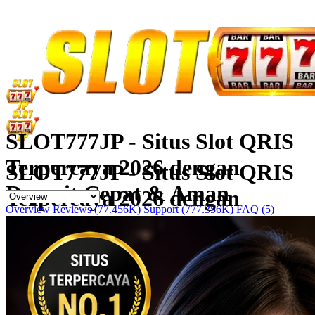
SLOT777JP - Situs Slot QRIS
Terpercaya 2026 dengan
SLOT777JP - Situs Slot QRIS
Deposit Cepat & Aman
Terpercaya 2026 dengan
Overview
Reviews (77.456K)
Support (777.356K)
FAQ (5)
Deposit Cepat & Aman
SLOT777JP menghadirkan situs SLOT QRIS terpercaya 2026
dengan sistem deposit cepat, aman, dan praktis. Nikmati kemudahan
transaksi digital tanpa ribet serta pengalaman bermain slot online
SLOT777JP menghadirkan situs SLOT QRIS terpercaya 2026
yang lebih efisien dan modern.
dengan sistem deposit cepat, aman, dan praktis. Nikmati kemudahan
transaksi digital tanpa ribet serta pengalaman bermain slot online
yang lebih efisien dan modern.