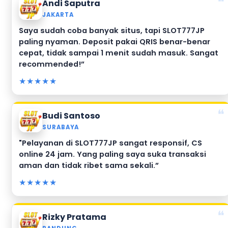
❝
Andi Saputra
JAKARTA
Saya sudah coba banyak situs, tapi SLOT777JP
paling nyaman. Deposit pakai QRIS benar-benar
cepat, tidak sampai 1 menit sudah masuk. Sangat
recommended!”
★★★★★
❝
Budi Santoso
SURABAYA
"Pelayanan di SLOT777JP sangat responsif, CS
online 24 jam. Yang paling saya suka transaksi
aman dan tidak ribet sama sekali.”
★★★★★
❝
Rizky Pratama