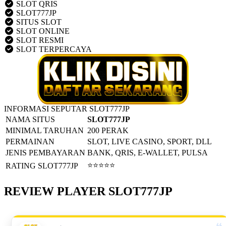
SLOT QRIS
SLOT777JP
SITUS SLOT
SLOT ONLINE
SLOT RESMI
SLOT TERPERCAYA
INFORMASI SEPUTAR SLOT777JP
NAMA SITUS
SLOT777JP
MINIMAL TARUHAN
200 PERAK
PERMAINAN
SLOT, LIVE CASINO, SPORT, DLL
JENIS PEMBAYARAN
BANK, QRIS, E-WALLET, PULSA
⭐️⭐️⭐️⭐️⭐️
RATING SLOT777JP
REVIEW PLAYER SLOT777JP