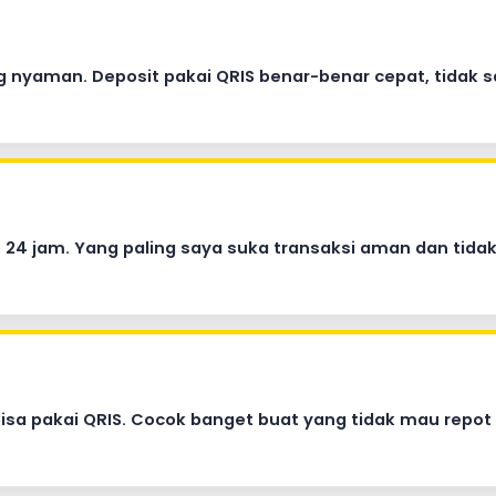
ng nyaman. Deposit pakai QRIS benar-benar cepat, tida
 24 jam. Yang paling saya suka transaksi aman dan tidak 
 bisa pakai QRIS. Cocok banget buat yang tidak mau repot 