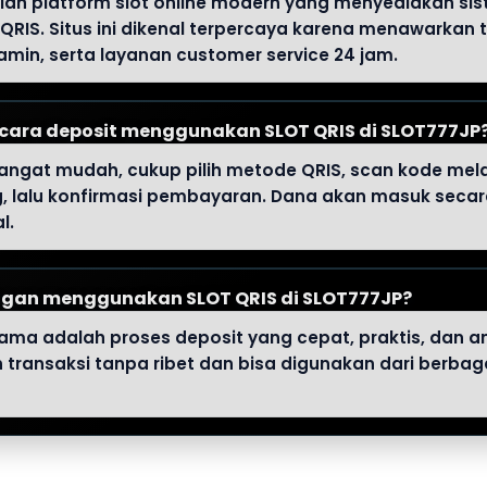
lah platform slot online modern yang menyediakan s
IS. Situs ini dikenal terpercaya karena menawarkan t
min, serta layanan customer service 24 jam.
ara deposit menggunakan SLOT QRIS di SLOT777JP
angat mudah, cukup pilih metode QRIS, scan kode melal
, lalu konfirmasi pembayaran. Dana akan masuk secara
l.
gan menggunakan SLOT QRIS di SLOT777JP?
ma adalah proses deposit yang cepat, praktis, dan ama
ransaksi tanpa ribet dan bisa digunakan dari berbag