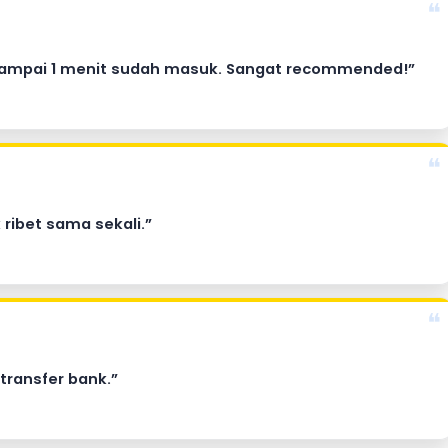
❝
k sampai 1 menit sudah masuk. Sangat recommended!”
❝
ribet sama sekali.”
❝
transfer bank.”