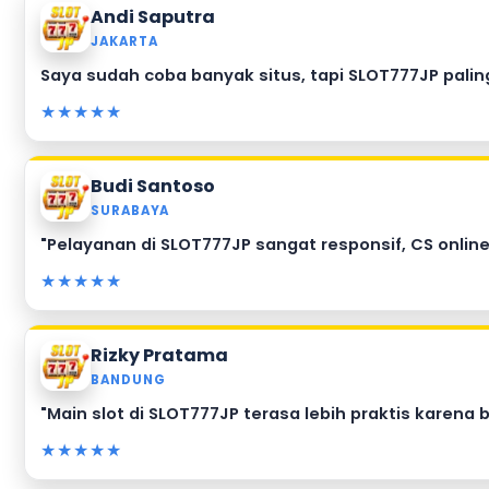
Andi Saputra
JAKARTA
Saya sudah coba banyak situs, tapi SLOT777JP pali
★★★★★
Budi Santoso
SURABAYA
"Pelayanan di SLOT777JP sangat responsif, CS online
★★★★★
Rizky Pratama
BANDUNG
"Main slot di SLOT777JP terasa lebih praktis karena
★★★★★