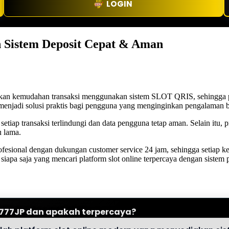
LOGIN
 Sistem Deposit Cepat & Aman
kan kemudahan transaksi menggunakan sistem SLOT QRIS, sehingga pem
enjadi solusi praktis bagi pengguna yang menginginkan pengalaman ber
iap transaksi terlindungi dan data pengguna tetap aman. Selain itu,
u lama.
fesional dengan dukungan customer service 24 jam, sehingga setiap k
siapa saja yang mencari platform slot online terpercaya dengan siste
T777JP dan apakah terpercaya?