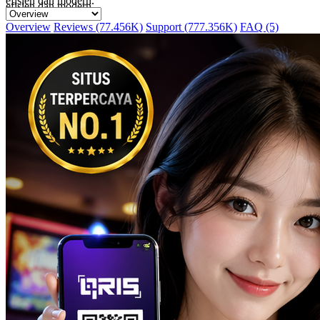
efisien dan modern.
efisien dan modern.
Overview
Reviews (77.456K)
Support (777.356K)
FAQ (5)