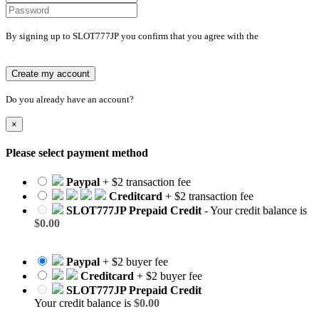
By signing up to SLOT777JP you confirm that you agree with the
member
terms and conditions
Create my account
Do you already have an account?
Login
×
Please select payment method
Paypal
+ $2 transaction fee
Creditcard
+ $2 transaction fee
SLOT777JP Prepaid Credit
- Your credit balance is
$0.00
Add credit to buy this item using SLOT777JP Credit
Paypal
+ $2 buyer fee
Creditcard
+ $2 buyer fee
SLOT777JP Prepaid Credit
Your credit balance is
$0.00
Add SLOT777JP credit